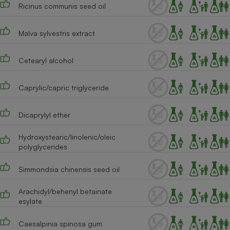
Ricinus communis seed oil
Cafetière à expressos
Malva sylvestris extract
Cetearyl alcohol
Caprylic/capric triglyceride
Dicaprylyl ether
Robot ménager
Hydroxystearic/linolenic/oleic
polyglycerides
Simmondsia chinensis seed oil
Arachidyl/behenyl betainate
esylate
Caesalpinia spinosa gum