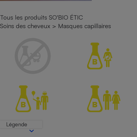
Petit électroménager - U
Complément
Tous les produits SO'BIO ÉTIC
alimentaire
Mutuelle
Soins des cheveux
>
Masques capillaires
Assurance emprunteur
Matelas
Champagne
bouteille
Banque en 
Téléviseur
Antimoustique
Lave-linge
Radiateur électrique
Légende