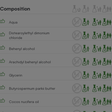
Téléphone mobile -
Smartphone
Composition
Plaque de cuisson à
induction
Aqua
Distearoylethyl dimonium
Climatiseur -
chloride
Ventilateur
Behenyl alcohol
Antivirus
Arachidyl behenyl alcohol
Climatiseur -
Ventilateur
Glycerin
Butyrospermum parkii butter
Cocos nucifera oil