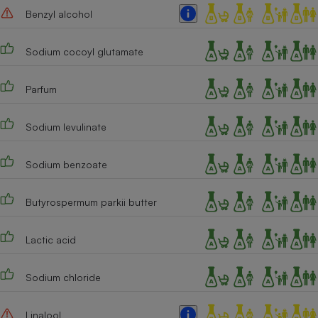
Benzyl alcohol
Cafetière à expressos
Sodium cocoyl glutamate
Parfum
Sodium levulinate
Sodium benzoate
Robot ménager
Butyrospermum parkii butter
Lactic acid
Sodium chloride
Linalool