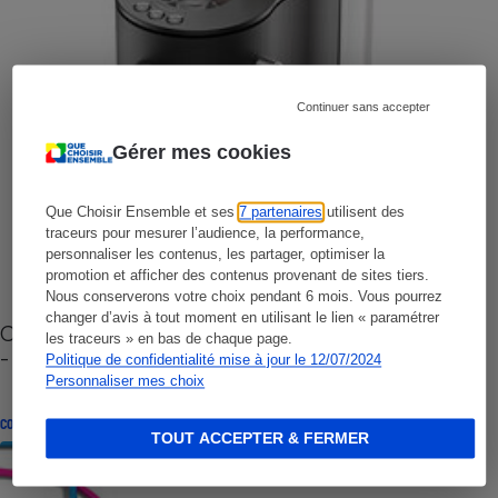
Continuer sans accepter
Gérer mes cookies
Que Choisir Ensemble et ses
7 partenaires
utilisent des
traceurs pour mesurer l’audience, la performance,
personnaliser les contenus, les partager, optimiser la
promotion et afficher des contenus provenant de sites tiers.
Nous conserverons votre choix pendant 6 mois. Vous pourrez
changer d’avis à tout moment en utilisant le lien « paramétrer
Cafetière à capsules zéro déchet CoffeeB (vidéo)
les traceurs » en bas de chaque page.
- Premières impressions
Politique de confidentialité mise à jour le 12/07/2024
Personnaliser mes choix
CONSEILS
TOUT ACCEPTER & FERMER