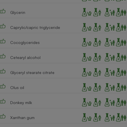
Téléphone mobile -
Smartphone
Plaque de cuisson à
Glycerin
induction
Caprylic/capric triglyceride
Climatiseur -
Cocoglycerides
Ventilateur
Cetearyl alcohol
Antivirus
Glyceryl stearate citrate
Climatiseur -
Ventilateur
Olus oil
Donkey milk
Xanthan gum