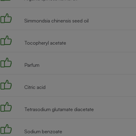
Radiateur électrique
Simmondsia chinensis seed oil
Téléphone mobile -
Smartphone
Plaque de cuisson à
induction
Tocopheryl acetate
Climatiseur -
Parfum
Ventilateur
Citric acid
Antivirus
Climatiseur -
Ventilateur
Tetrasodium glutamate diacetate
Sodium benzoate