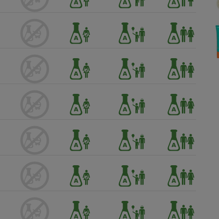
Électricité - Gaz
Appareil photo
numérique
Four encastrable
Lessive
Aspirateur