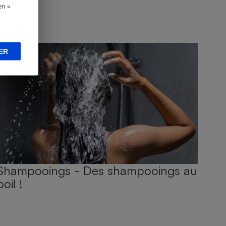
en «
UIDE D'ACHAT
ER
Shampooings - Des shampooings au
poil !