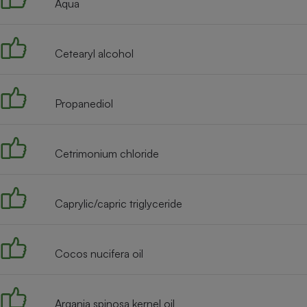
Aqua
Internet
Gros électroménager
Téléphonie
Cetearyl alcohol
Petit électroménager 
Complément
alimentaire
Mutuelle
Propanediol
Assurance emprunteu
Cetrimonium chloride
Matelas
Champa
boutei
Banque 
Caprylic/capric triglyceride
Téléviseur
Antimoustique
Lave-linge
Cocos nucifera oil
Argania spinosa kernel oil