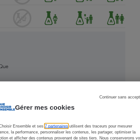
s
Réfrigérateur
 Que
Continuer sans accept
Gérer mes cookies
Choisir Ensemble et ses
7 partenaires
utilisent des traceurs pour mesurer
ience, la performance, personnaliser les contenus, les partager, optimiser la
tion et afficher des contenus provenant de sites tiers. Nous conserverons vo