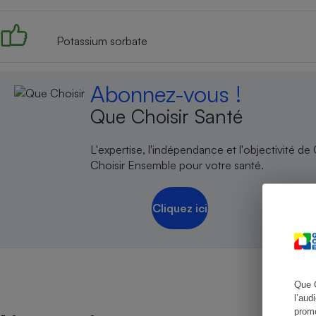
Potassium sorbate
Cafetière à expresso
Abonnez-vous !
Que Choisir Santé
L'expertise, l'indépendance et l'objectivité de
Choisir Ensemble pour votre santé.
Cliquez ici
Robot ménager
Que 
l’aud
promo