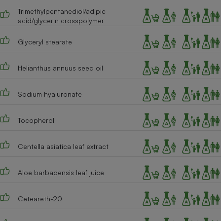
Trimethylpentanediol/adipic
Cafetière à expressos
acid/glycerin crosspolymer
Glyceryl stearate
Helianthus annuus seed oil
Sodium hyaluronate
Robot ménager
Tocopherol
Centella asiatica leaf extract
Aloe barbadensis leaf juice
Ceteareth-20