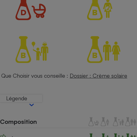
Petit électroménager - U
Complément
alimentaire
Mutuelle
Assurance emprunteur
Matelas
Champagne
bouteille
Banque en 
Que Choisir vous conseille :
Dossier : Crème solaire
Téléviseur
Antimoustique
Lave-linge
Légende
Radiateur électrique
Composition