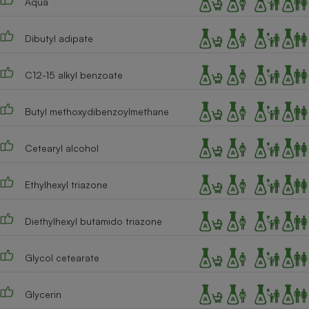
Aqua
Téléphone mobile -
Smartphone
Plaque de cuisson à
Dibutyl adipate
induction
C12-15 alkyl benzoate
Climatiseur -
Butyl methoxydibenzoylmethane
Ventilateur
Cetearyl alcohol
Antivirus
Climatiseur -
Ethylhexyl triazone
Ventilateur
Diethylhexyl butamido triazone
Glycol cetearate
Glycerin