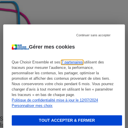
Continuer sans accepter
Gérer mes cookies
Que Choisir Ensemble et ses
7 partenaires
utilisent des
traceurs pour mesurer l’audience, la performance,
personnaliser les contenus, les partager, optimiser la
promotion et afficher des contenus provenant de sites tiers.
Nous conserverons votre choix pendant 6 mois. Vous pourrez
changer d’avis à tout moment en utilisant le lien « paramétrer
les traceurs » en bas de chaque page.
Politique de confidentialité mise à jour le 12/07/2024
Personnaliser mes choix
Sites de rencontres - Nos conseils pour vous
TOUT ACCEPTER & FERMER
lancer