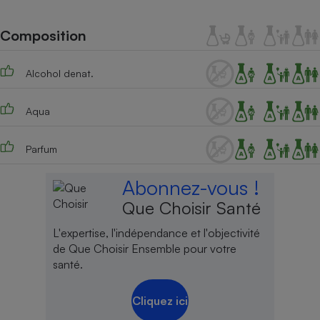
Téléphone mobile -
Smartphone
Plaque de cuisson à
Composition
induction
Alcohol denat.
Climatiseur -
Aqua
Ventilateur
Parfum
Antivirus
Abonnez-vous !
Climatiseur -
Ventilateur
Que Choisir Santé
L'expertise, l'indépendance et l'objectivité
de Que Choisir Ensemble pour votre
santé.
Cliquez ici