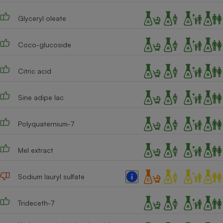
Cafetière à expressos
Glyceryl oleate
Coco-glucoside
Citric acid
Sine adipe lac
Robot ménager
Polyquaternium-7
Mel extract
Sodium lauryl sulfate
Trideceth-7