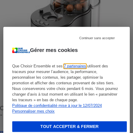
Continuer sans accepter
Gérer mes cookies
Que Choisir Ensemble et ses
7 partenaires
utilisent des
traceurs pour mesurer l’audience, la performance,
personnaliser les contenus, les partager, optimiser la
promotion et afficher des contenus provenant de sites tiers.
Nous conserverons votre choix pendant 6 mois. Vous pourrez
changer d’avis à tout moment en utilisant le lien « paramétrer
les traceurs » en bas de chaque page.
Politique de confidentialité mise à jour le 12/07/2024
Cafetière à capsules zéro déchet CoffeeB (vidéo)
Personnaliser mes choix
- Premières impressions
TOUT ACCEPTER & FERMER
CONSEILS