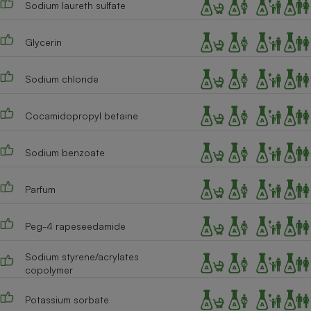
Sodium laureth sulfate
Téléphone mobile -
Smartphone
Plaque de cuisson à
induction
Glycerin
Sodium chloride
Climatiseur -
Ventilateur
Cocamidopropyl betaine
Sodium benzoate
Antivirus
Climatiseur -
Parfum
Ventilateur
Peg-4 rapeseedamide
Sodium styrene/acrylates
copolymer
Potassium sorbate