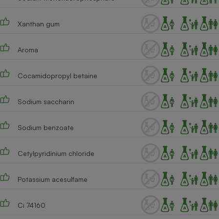
Cafetière à expressos
Xanthan gum
Aroma
Cocamidopropyl betaine
Sodium saccharin
Robot ménager
Sodium benzoate
Cetylpyridinium chloride
Potassium acesulfame
Ci 74160