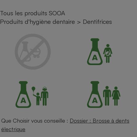
Petit électroménager - U
Tous les produits SOOA
Complément
alimentaire
Produits d'hygiène dentaire
>
Dentifrices
Mutuelle
Assurance emprunteur
Matelas
Champagne
bouteille
Banque en 
Téléviseur
Antimoustique
Lave-linge
Que Choisir vous conseille :
Dossier : Brosse à dents
Radiateur électrique
électrique