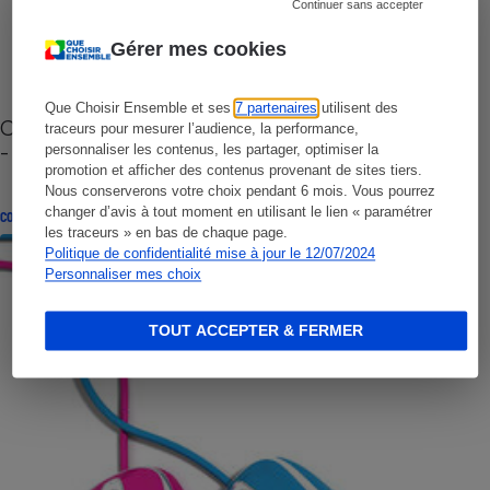
Continuer sans accepter
Gérer mes cookies
Que Choisir Ensemble et ses
7 partenaires
utilisent des
Cafetière à capsules zéro déchet CoffeeB (vidéo)
traceurs pour mesurer l’audience, la performance,
- Premières impressions
personnaliser les contenus, les partager, optimiser la
promotion et afficher des contenus provenant de sites tiers.
Nous conserverons votre choix pendant 6 mois. Vous pourrez
changer d’avis à tout moment en utilisant le lien « paramétrer
CONSEILS
les traceurs » en bas de chaque page.
Politique de confidentialité mise à jour le 12/07/2024
Personnaliser mes choix
TOUT ACCEPTER & FERMER