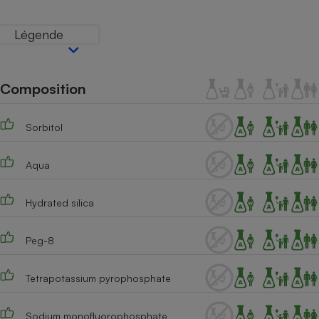
Téléphone mobile -
Smartphone
Plaque de cuisson à
Légende
induction
Composition
Climatiseur -
Ventilateur
Sorbitol
Antivirus
Aqua
Climatiseur -
Ventilateur
Hydrated silica
Peg-8
Tetrapotassium pyrophosphate
Sodium monofluorophosphate