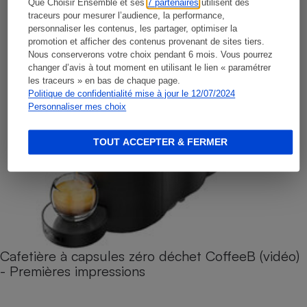
Que Choisir Ensemble et ses
7 partenaires
utilisent des
traceurs pour mesurer l’audience, la performance,
personnaliser les contenus, les partager, optimiser la
promotion et afficher des contenus provenant de sites tiers.
Nous conserverons votre choix pendant 6 mois. Vous pourrez
changer d’avis à tout moment en utilisant le lien « paramétrer
les traceurs » en bas de chaque page.
Politique de confidentialité mise à jour le 12/07/2024
Personnaliser mes choix
TOUT ACCEPTER & FERMER
Cafetière à capsules zéro déchet CoffeeB (vidéo)
- Premières impressions