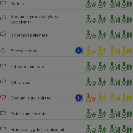
Parfum
Cafetière à expressos
Sodium styrene/acrylates
copolymer
Isopropyl palmitate
Benzyl alcohol
Tetrasodium edta
Robot ménager
Citric acid
Sodium lauryl sulfate
Potassium sorbate
Prunus amygdalus dulcis oil