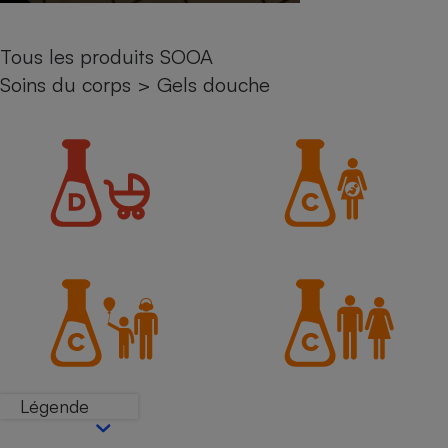
Petit électroménager - U
Complément
Tous les produits SOOA
alimentaire
Mutuelle
Soins du corps
>
Gels douche
Assurance emprunteur
Matelas
Champagne
bouteille
Banque en 
Téléviseur
Antimoustique
Lave-linge
Radiateur électrique
Légende