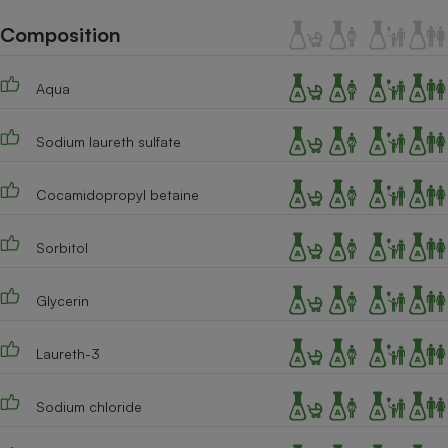
Téléphone mobile -
Smartphone
Composition
Plaque de cuisson à
induction
Aqua
Sodium laureth sulfate
Climatiseur -
Ventilateur
Cocamidopropyl betaine
Antivirus
Sorbitol
Climatiseur -
Ventilateur
Glycerin
Laureth-3
Sodium chloride