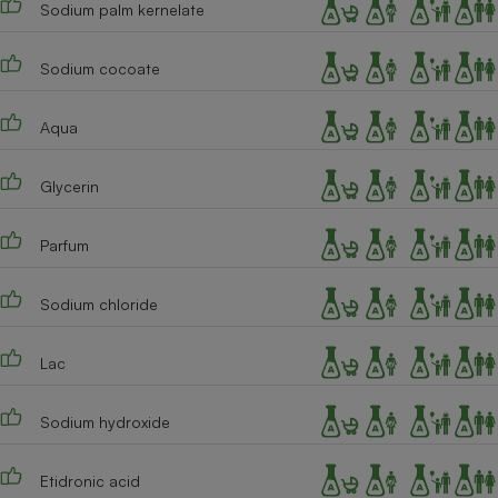
Sodium palm kernelate
Téléphone mobile -
Smartphone
Plaque de cuisson à
induction
Sodium cocoate
Aqua
Climatiseur -
Ventilateur
Glycerin
Parfum
Antivirus
Climatiseur -
Sodium chloride
Ventilateur
Lac
Sodium hydroxide
Etidronic acid