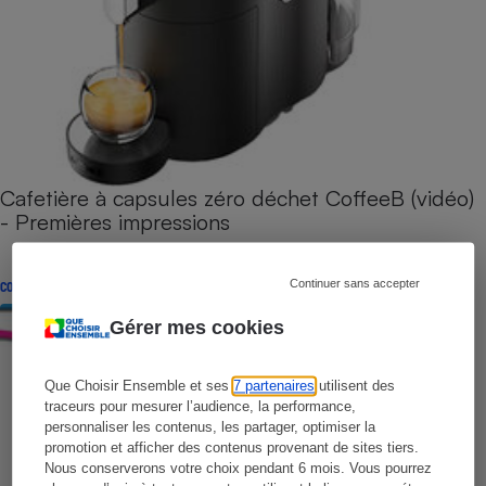
Cafetière à capsules zéro déchet CoffeeB (vidéo)
- Premières impressions
Continuer sans accepter
CONSEILS
Gérer mes cookies
Que Choisir Ensemble et ses
7 partenaires
utilisent des
traceurs pour mesurer l’audience, la performance,
personnaliser les contenus, les partager, optimiser la
promotion et afficher des contenus provenant de sites tiers.
Nous conserverons votre choix pendant 6 mois. Vous pourrez