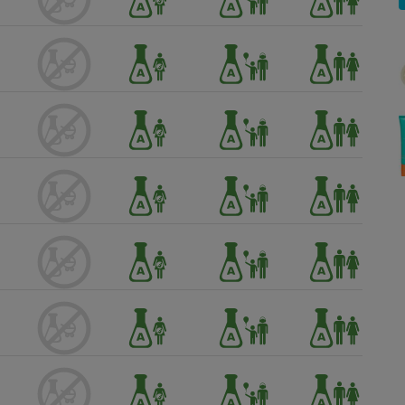
Électricité - Gaz
Appareil photo
numérique
Four encastrable
Lessive
Aspirateur