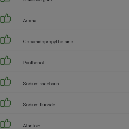
Radiateur électrique
Aroma
Téléphone mobile -
Smartphone
Plaque de cuisson à
induction
Cocamidopropyl betaine
Climatiseur -
Panthenol
Ventilateur
Sodium saccharin
Antivirus
Climatiseur -
Ventilateur
Sodium fluoride
Allantoin