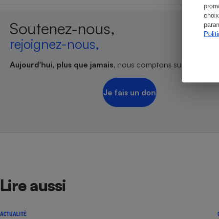
promo
choix
Soutenez-nous,
param
Polit
rejoignez-nous,
Aujourd'hui, plus que jamais
, nous comptons sur votre sout
Je fais un don
Lire aussi
ACTUALITÉ