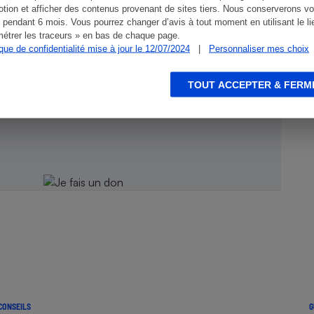
tion et afficher des contenus provenant de sites tiers. Nous conserverons vo
 pendant 6 mois. Vous pourrez changer d’avis à tout moment en utilisant le li
étrer les traceurs » en bas de chaque page.
ique de confidentialité mise à jour le 12/07/2024
|
Personnaliser mes choix
TOUT ACCEPTER & FERM
ien !
CONSEILS
G