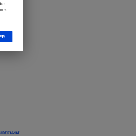
tre
en «
ER
UIDE D'ACHAT