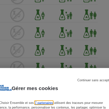
s
Réfrigérateur
Continuer sans accept
Gérer mes cookies
Choisir Ensemble et ses
7 partenaires
utilisent des traceurs pour mesurer
ience, la performance, personnaliser les contenus, les partager, optimiser la