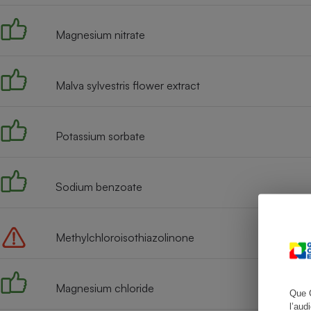
Magnesium nitrate
Cafetière à expresso
Malva sylvestris flower extract
Potassium sorbate
Sodium benzoate
Robot ménager
Methylchloroisothiazolinone
Magnesium chloride
Que 
l’aud