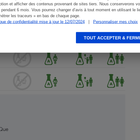
tion et afficher des contenus provenant de sites tiers. Nous conserverons vo
 pendant 6 mois. Vous pourrez changer d’avis à tout moment en utilisant le li
étrer les traceurs » en bas de chaque page.
ique de confidentialité mise à jour le 12/07/2024
|
Personnaliser mes choix
TOUT ACCEPTER & FERM
 Que