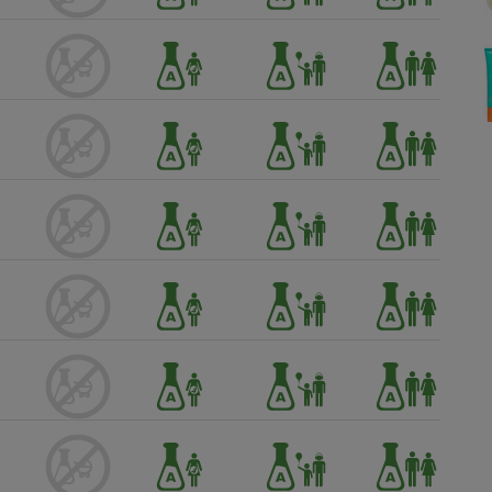
Électricité - Gaz
Appareil photo
numérique
Four encastrable
Lessive
Aspirateur