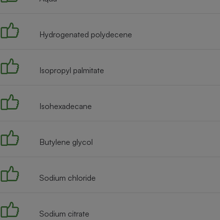
Internet
Gros électroménager
Téléphonie
Hydrogenated polydecene
Petit électroménager 
Complément
alimentaire
Mutuelle
Isopropyl palmitate
Assurance emprunteu
Isohexadecane
Matelas
Champa
boutei
Butylene glycol
Banque 
Téléviseur
Antimoustique
Lave-linge
Sodium chloride
Sodium citrate