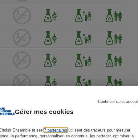
s
Réfrigérateur
Continuer sans accept
Gérer mes cookies
Choisir Ensemble et ses
7 partenaires
utilisent des traceurs pour mesurer
ience, la performance, personnaliser les contenus, les partager, optimiser la