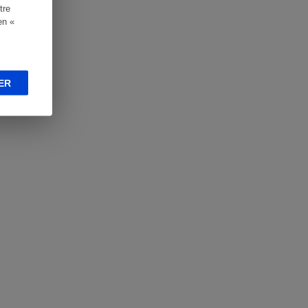
tre
en «
ER