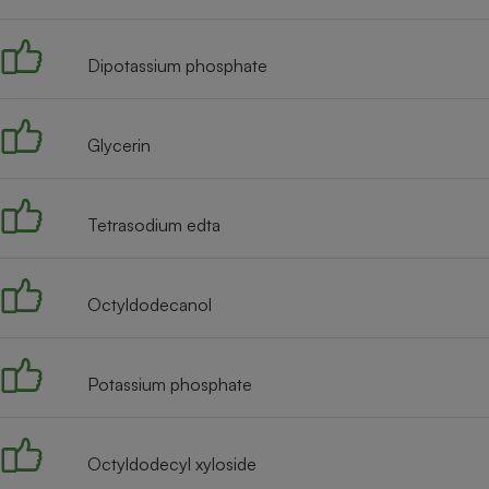
Radiateur électrique
Dipotassium phosphate
Téléphone mobile -
Smartphone
Plaque de cuisson à
induction
Glycerin
Tetrasodium edta
Climatiseur -
Ventilateur
Octyldodecanol
Antivirus
Climatiseur -
Ventilateur
Potassium phosphate
Octyldodecyl xyloside