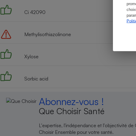
promo
choix
Ci 42090
param
Polit
Methylisothiazolinone
Xylose
Sorbic acid
Abonnez-vous !
Que Choisir Santé
L'expertise, l'indépendance et l'objectivité de
Choisir Ensemble pour votre santé.