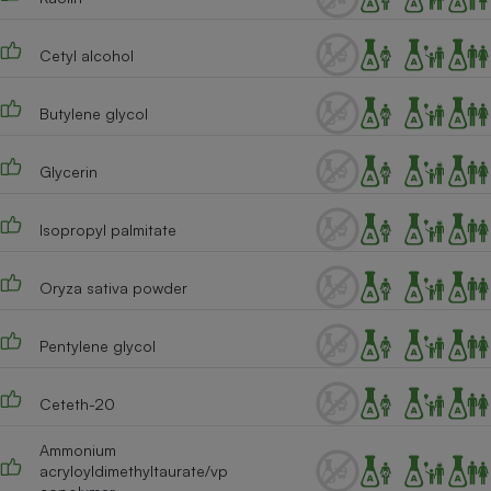
Cafetière à expressos
Cetyl alcohol
Butylene glycol
Glycerin
Isopropyl palmitate
Robot ménager
Oryza sativa powder
Pentylene glycol
Ceteth-20
Ammonium
acryloyldimethyltaurate/vp