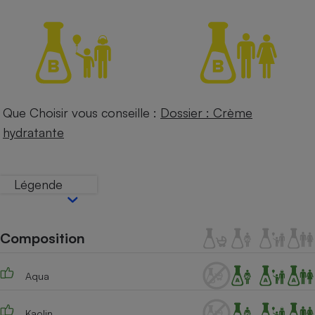
Téléphone mobile -
Smartphone
Plaque de cuisson à
induction
Climatiseur -
Que Choisir vous conseille :
Dossier : Crème
Ventilateur
hydratante
Antivirus
Légende
Climatiseur -
Ventilateur
Composition
Aqua
Kaolin