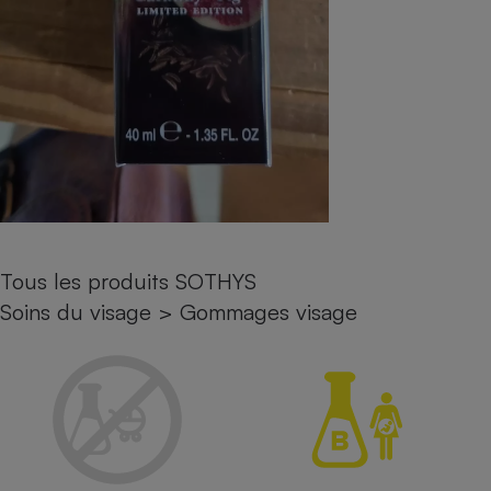
Petit électroménager - U
Complément
alimentaire
Mutuelle
Assurance emprunteur
Matelas
Champagne
bouteille
Banque en 
Tous les produits SOTHYS
Téléviseur
Soins du visage
>
Gommages visage
Antimoustique
Lave-linge
Radiateur électrique