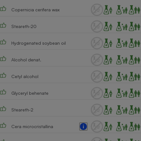
Téléphone mobile -
Smartphone
Copernicia cerifera wax
Plaque de cuisson à
induction
Steareth-20
Hydrogenated soybean oil
Climatiseur -
Ventilateur
Alcohol denat.
Antivirus
Cetyl alcohol
Climatiseur -
Ventilateur
Glyceryl behenate
Steareth-2
Cera microcristallina