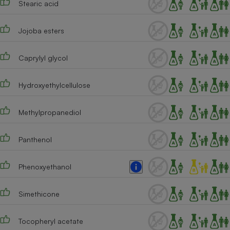
Stearic acid
Cafetière à expressos
Jojoba esters
Caprylyl glycol
Hydroxyethylcellulose
Methylpropanediol
Robot ménager
Panthenol
Phenoxyethanol
Simethicone
Tocopheryl acetate