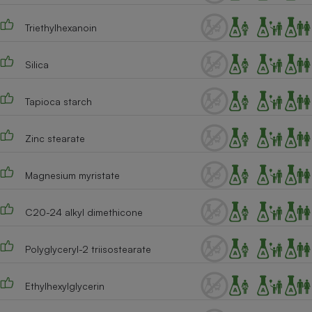
Téléphone mobile -
Smartphone
Triethylhexanoin
Plaque de cuisson à
induction
Silica
Tapioca starch
Climatiseur -
Ventilateur
Zinc stearate
Antivirus
Magnesium myristate
Climatiseur -
Ventilateur
C20-24 alkyl dimethicone
Polyglyceryl-2 triisostearate
Ethylhexylglycerin