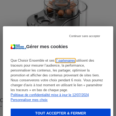
Continuer sans accepter
Gérer mes cookies
Que Choisir Ensemble et ses
7 partenaires
utilisent des
traceurs pour mesurer l’audience, la performance,
personnaliser les contenus, les partager, optimiser la
promotion et afficher des contenus provenant de sites tiers.
Nous conserverons votre choix pendant 6 mois. Vous pourrez
changer d’avis à tout moment en utilisant le lien « paramétrer
les traceurs » en bas de chaque page.
Politique de confidentialité mise à jour le 12/07/2024
Cafetière à capsules zéro déchet CoffeeB (vidéo)
Personnaliser mes choix
- Premières impressions
TOUT ACCEPTER & FERMER