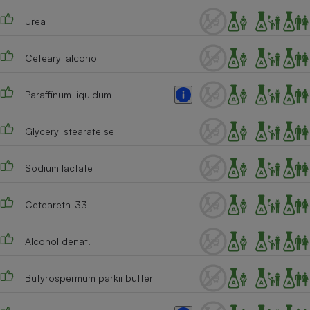
Téléphone mobile -
Smartphone
Urea
Plaque de cuisson à
induction
Cetearyl alcohol
Paraffinum liquidum
Climatiseur -
Ventilateur
Glyceryl stearate se
Antivirus
Sodium lactate
Climatiseur -
Ventilateur
Ceteareth-33
Alcohol denat.
Butyrospermum parkii butter