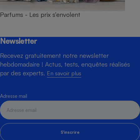
Parfums - Les prix s’envolent
Newsletter
Recevez gratuitement notre newsletter
hebdomadaire ! Actus, tests, enquêtes réalisés
par des experts.
En savoir plus
Adresse mail
S'inscrire