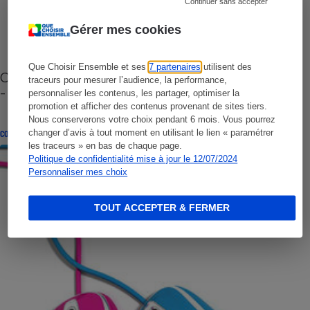
Continuer sans accepter
Gérer mes cookies
Que Choisir Ensemble et ses
7 partenaires
utilisent des
Cafetière à capsules zéro déchet CoffeeB (vidéo)
traceurs pour mesurer l’audience, la performance,
- Premières impressions
personnaliser les contenus, les partager, optimiser la
promotion et afficher des contenus provenant de sites tiers.
Nous conserverons votre choix pendant 6 mois. Vous pourrez
changer d’avis à tout moment en utilisant le lien « paramétrer
CONSEILS
les traceurs » en bas de chaque page.
Politique de confidentialité mise à jour le 12/07/2024
Personnaliser mes choix
TOUT ACCEPTER & FERMER