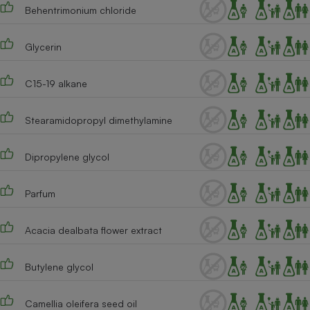
Téléphone mobile -
Behentrimonium chloride
Smartphone
Plaque de cuisson à
induction
Glycerin
C15-19 alkane
Climatiseur -
Ventilateur
Stearamidopropyl dimethylamine
Dipropylene glycol
Antivirus
Climatiseur -
Ventilateur
Parfum
Acacia dealbata flower extract
Butylene glycol
Camellia oleifera seed oil