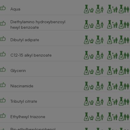
Téléphone mobile -
Smartphone
Aqua
Plaque de cuisson à
induction
Diethylamino hydroxybenzoyl
hexyl benzoate
Dibutyl adipate
Climatiseur -
Ventilateur
C12-15 alkyl benzoate
Antivirus
Glycerin
Climatiseur -
Ventilateur
Niacinamide
Tributyl citrate
Ethylhexyl triazone
Bis-ethylhexyloxyphenol