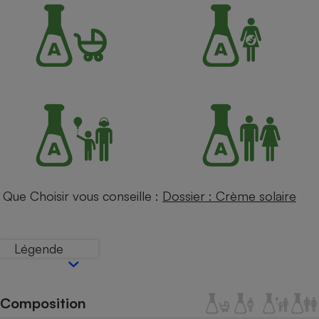
Petit électroménager - U
Complément
alimentaire
Mutuelle
Assurance emprunteur
Matelas
Champagne
bouteille
Banque en 
Téléviseur
Que Choisir vous conseille :
Dossier : Crème solaire
Antimoustique
Lave-linge
Légende
Radiateur électrique
Composition