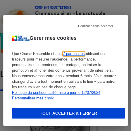
COMMENT NOUS TESTONS
Crèmes solaires - Le protocole
Continuer sans accepter
COMMENT NOUS TESTONS
Gérer mes cookies
Crèmes solaires visage - Le protocole
Que Choisir Ensemble et ses
7 partenaires
utilisent des
traceurs pour mesurer l’audience, la performance,
personnaliser les contenus, les partager, optimiser la
promotion et afficher des contenus provenant de sites tiers.
Lire aussi
Nous conserverons votre choix pendant 6 mois. Vous pourrez
changer d’avis à tout moment en utilisant le lien « paramétrer
les traceurs » en bas de chaque page.
ACTUALITÉ
Politique de confidentialité mise à jour le 12/07/2024
Personnaliser mes choix
TOUT ACCEPTER & FERMER