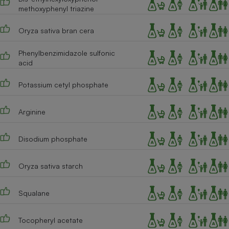
methoxyphenyl triazine
Cafetière à expressos
Oryza sativa bran cera
Phenylbenzimidazole sulfonic
acid
Potassium cetyl phosphate
Arginine
Robot ménager
Disodium phosphate
Oryza sativa starch
Squalane
Tocopheryl acetate