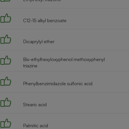
Radiateur électrique
C12-15 alkyl benzoate
Téléphone mobile -
Smartphone
Plaque de cuisson à
induction
Dicaprylyl ether
Bis-ethylhexyloxyphenol methoxyphenyl
Climatiseur -
Ventilateur
triazine
Phenylbenzimidazole sulfonic acid
Antivirus
Climatiseur -
Ventilateur
Stearic acid
Palmitic acid