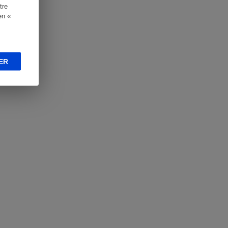
tre
en «
ER