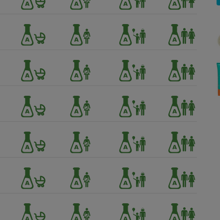
Électricité - Gaz
Appareil photo
numérique
Four encastrable
Lessive
Aspirateur