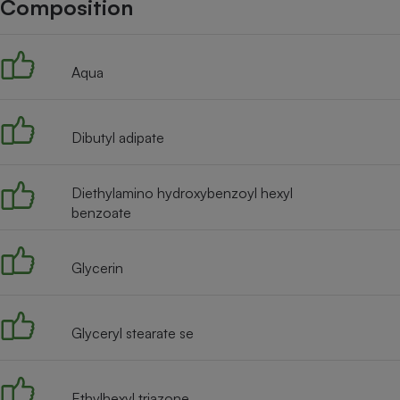
Composition
Internet
Gros électroménager
Téléphonie
Aqua
Petit électroménager 
Complément
alimentaire
Mutuelle
Assurance emprunteu
Dibutyl adipate
Diethylamino hydroxybenzoyl hexyl
benzoate
Matelas
Champa
boutei
Banque 
Glycerin
Téléviseur
Antimoustique
Lave-linge
Glyceryl stearate se
Ethylhexyl triazone