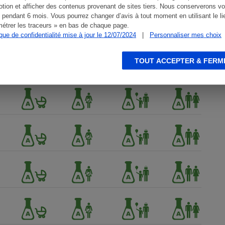
tion et afficher des contenus provenant de sites tiers. Nous conserverons vo
 pendant 6 mois. Vous pourrez changer d’avis à tout moment en utilisant le li
étrer les traceurs » en bas de chaque page.
ique de confidentialité mise à jour le 12/07/2024
|
Personnaliser mes choix
TOUT ACCEPTER & FERM