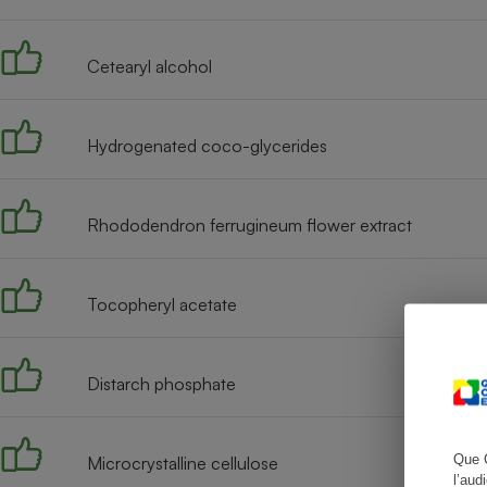
Cetearyl alcohol
Cafetière à expresso
Hydrogenated coco-glycerides
Rhododendron ferrugineum flower extract
Tocopheryl acetate
Robot ménager
Distarch phosphate
Que 
Microcrystalline cellulose
l’aud