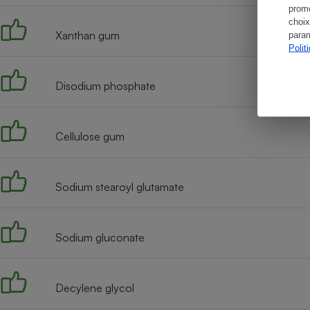
promo
choix
Xanthan gum
param
Polit
Disodium phosphate
Cellulose gum
Sodium stearoyl glutamate
Sodium gluconate
Decylene glycol