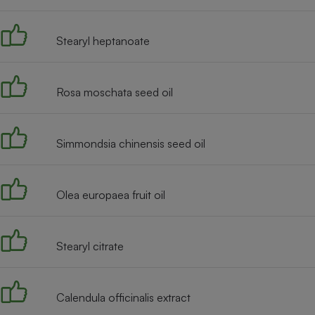
Radiateur électrique
Stearyl heptanoate
Téléphone mobile -
Smartphone
Plaque de cuisson à
induction
Rosa moschata seed oil
Simmondsia chinensis seed oil
Climatiseur -
Ventilateur
Olea europaea fruit oil
Antivirus
Climatiseur -
Ventilateur
Stearyl citrate
Calendula officinalis extract