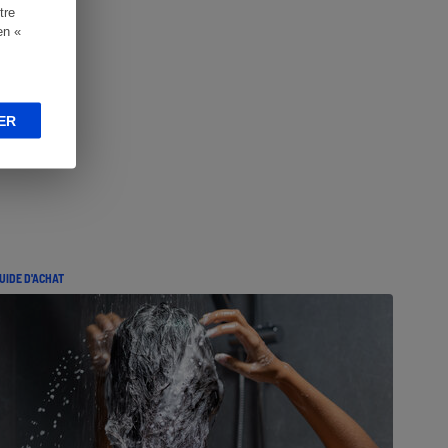
tre
en «
ER
UIDE D'ACHAT