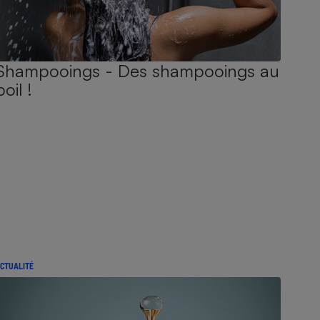
Shampooings - Des shampooings au
poil !
CTUALITÉ