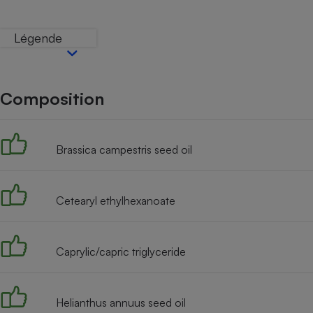
Internet
Légende
Gros électroménager
Téléphonie
Petit électroménager 
Complément
alimentaire
Composition
Mutuelle
Assurance emprunteu
Brassica campestris seed oil
Matelas
Champa
boutei
Cetearyl ethylhexanoate
Banque 
Téléviseur
Antimoustique
Lave-linge
Caprylic/capric triglyceride
Helianthus annuus seed oil