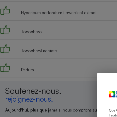
Hypericum perforatum flower/leaf extract
Cafetière à expresso
Tocopherol
Tocopheryl acetate
Parfum
Robot ménager
Soutenez-nous,
rejoignez-nous,
Aujourd'hui, plus que jamais
, nous comptons sur votre sout
Que 
l’aud