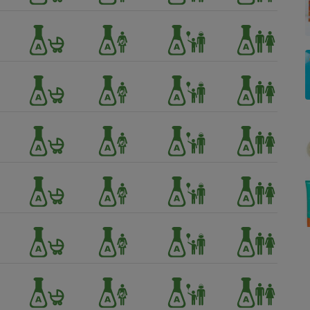
Électricité - Gaz
Appareil photo
numérique
Four encastrable
Lessive
Aspirateur