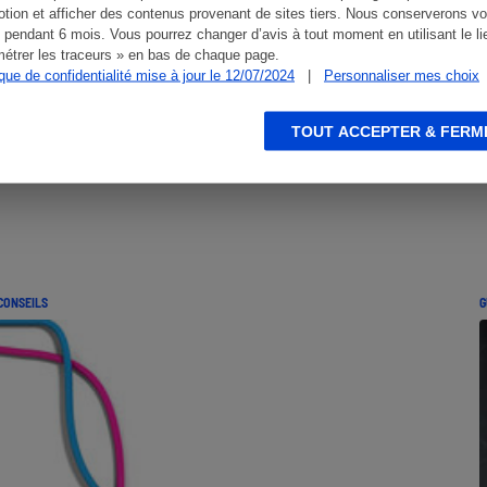
tion et afficher des contenus provenant de sites tiers. Nous conserverons vo
 pendant 6 mois. Vous pourrez changer d’avis à tout moment en utilisant le li
étrer les traceurs » en bas de chaque page.
ique de confidentialité mise à jour le 12/07/2024
|
Personnaliser mes choix
TOUT ACCEPTER & FERM
CONSEILS
G