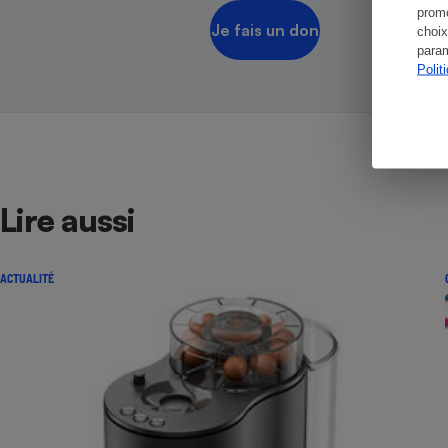
promo
Je fais un don
choix
param
Polit
Lire aussi
ACTUALITÉ