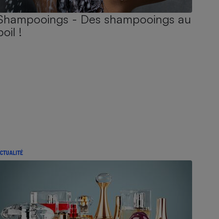
Shampooings - Des shampooings au
poil !
CTUALITÉ