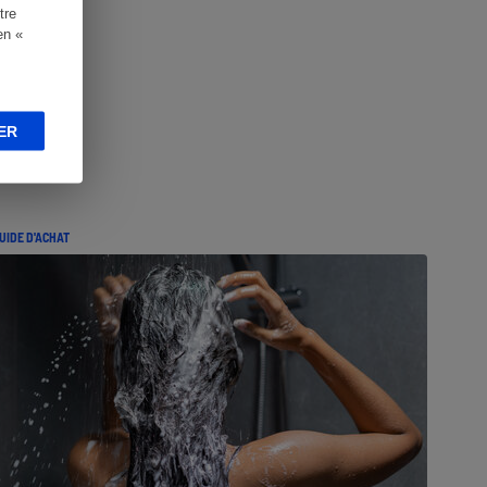
tre
en «
ER
UIDE D'ACHAT