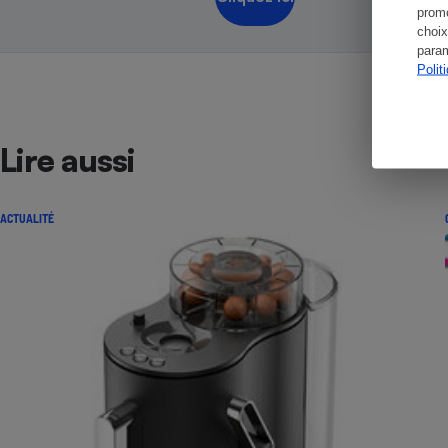
promo
choix
param
Polit
Lire aussi
ACTUALITÉ