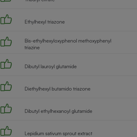
Radiateur électrique
Ethylhexyl triazone
Téléphone mobile -
Smartphone
Plaque de cuisson à
induction
Bis-ethylhexyloxyphenol methoxyphenyl
triazine
Climatiseur -
Dibutyl lauroyl glutamide
Ventilateur
Diethylhexyl butamido triazone
Antivirus
Climatiseur -
Ventilateur
Dibutyl ethylhexanoyl glutamide
Lepidium sativum sprout extract