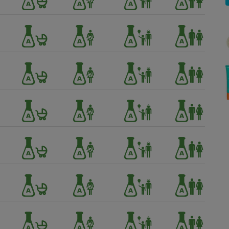
Électricité - Gaz
Appareil photo
numérique
Four encastrable
Lessive
Aspirateur