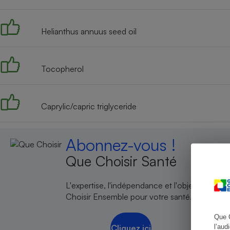
Helianthus annuus seed oil
Cafetière à expresso
Tocopherol
Caprylic/capric triglyceride
Abonnez-vous !
Robot ménager
Que Choisir Santé
L'expertise, l'indépendance et l'objectivité de
Choisir Ensemble pour votre santé.
Que 
l’aud
Cliquez ici