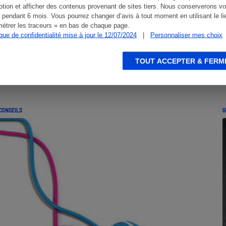
tion et afficher des contenus provenant de sites tiers. Nous conserverons vo
 pendant 6 mois. Vous pourrez changer d’avis à tout moment en utilisant le li
étrer les traceurs » en bas de chaque page.
ique de confidentialité mise à jour le 12/07/2024
|
Personnaliser mes choix
TOUT ACCEPTER & FERM
CONSEILS
G