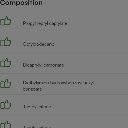
Composition
Internet
Gros électroménager
Téléphonie
Propylheptyl caprylate
Petit électroménager 
Complément
alimentaire
Mutuelle
Assurance emprunteu
Octyldodecanol
Dicaprylyl carbonate
Matelas
Champa
boutei
Diethylamino hydroxybenzoyl hexyl
Banque 
benzoate
Téléviseur
Antimoustique
Lave-linge
Triethyl citrate
Tributyl citrate