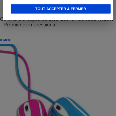
TOUT ACCEPTER & FERMER
Cafetière à capsules zéro déchet CoffeeB (vidéo)
- Premières impressions
CONSEILS