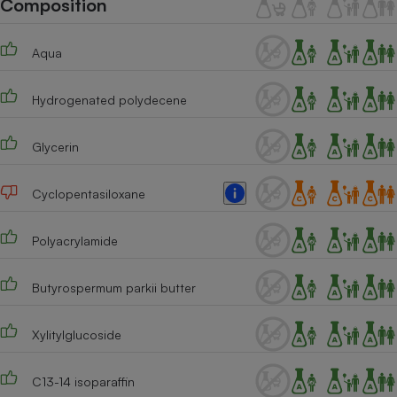
Composition
Téléphone mobile -
Smartphone
Plaque de cuisson à
Aqua
induction
Hydrogenated polydecene
Climatiseur -
Ventilateur
Glycerin
Cyclopentasiloxane
Antivirus
Climatiseur -
Polyacrylamide
Ventilateur
Butyrospermum parkii butter
Xylitylglucoside
C13-14 isoparaffin