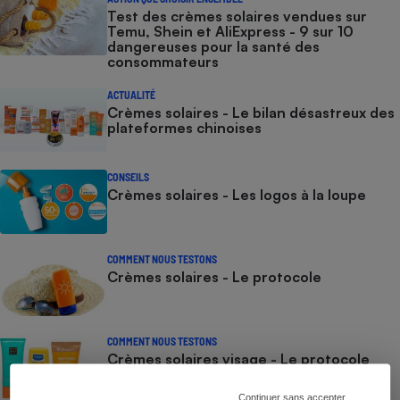
Test des crèmes solaires vendues sur
Temu, Shein et AliExpress - 9 sur 10
dangereuses pour la santé des
consommateurs
ACTUALITÉ
Crèmes solaires - Le bilan désastreux des
plateformes chinoises
CONSEILS
Crèmes solaires - Les logos à la loupe
COMMENT NOUS TESTONS
Crèmes solaires - Le protocole
COMMENT NOUS TESTONS
Crèmes solaires visage - Le protocole
Continuer sans accepter