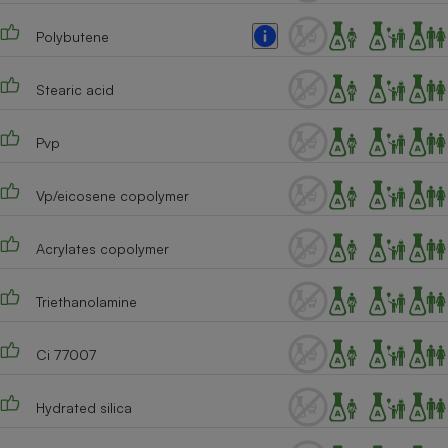
Cafetière à expressos
Polybutene
Stearic acid
Pvp
Vp/eicosene copolymer
Robot ménager
Acrylates copolymer
Triethanolamine
Ci 77007
Hydrated silica