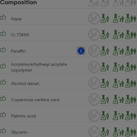
Composition
Téléphone mobile -
Smartphone
Plaque de cuisson à
induction
Aqua
Ci 77499
Climatiseur -
Ventilateur
Paraffin
Acrylates/ethylhexyl acrylate
Antivirus
copolymer
Climatiseur -
Alcohol denat.
Ventilateur
Copernicia cerifera cera
Palmitic acid
Glycerin