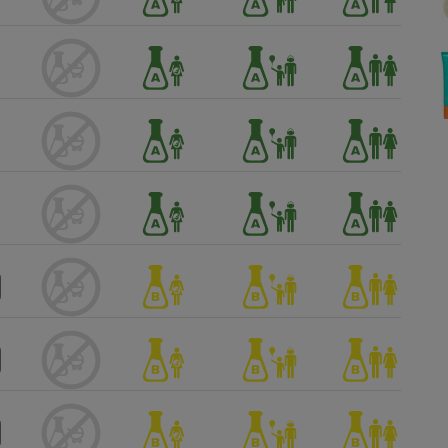
Électricité - Gaz
Appareil photo
numérique
Four encastrable
Lessive
Aspirateur