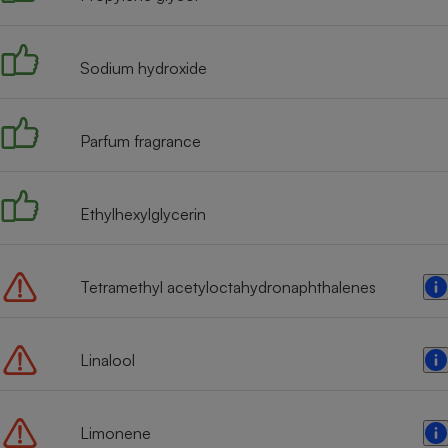
Radiateur électrique
Sodium hydroxide
Téléphone mobile -
Smartphone
Plaque de cuisson à
induction
Parfum fragrance
Climatiseur -
Ethylhexylglycerin
Ventilateur
Tetramethyl acetyloctahydronaphthalenes
Antivirus
Climatiseur -
Ventilateur
Linalool
Limonene