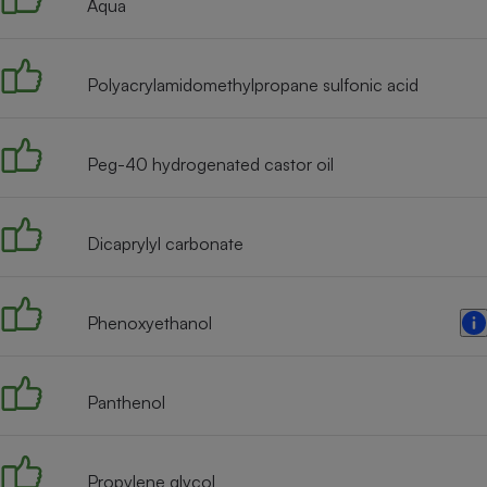
Aqua
Internet
Gros électroménager
Téléphonie
Polyacrylamidomethylpropane sulfonic acid
Petit électroménager 
Complément
alimentaire
Mutuelle
Peg-40 hydrogenated castor oil
Assurance emprunteu
Dicaprylyl carbonate
Matelas
Champa
boutei
Banque 
Phenoxyethanol
Téléviseur
Antimoustique
Lave-linge
Panthenol
Propylene glycol