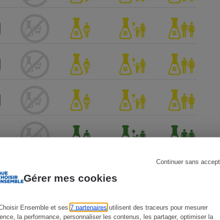
s
Réfrigérateur
Continuer sans accept
Gérer mes cookies
Choisir Ensemble et ses
7 partenaires
utilisent des traceurs pour mesurer
ience, la performance, personnaliser les contenus, les partager, optimiser la