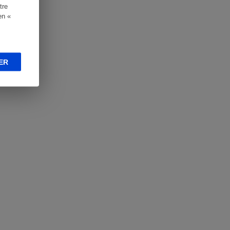
tre
en «
ER