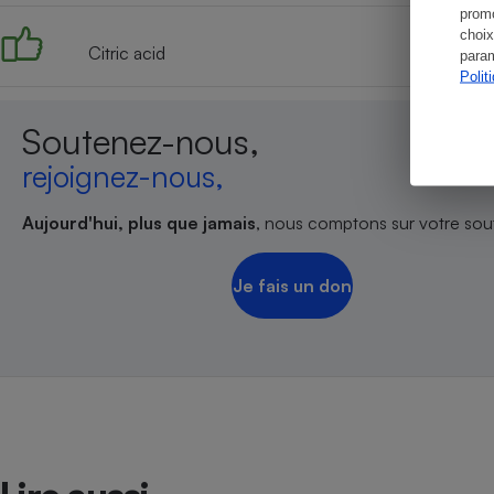
promo
choix
Citric acid
param
Polit
Soutenez-nous,
rejoignez-nous,
Aujourd'hui, plus que jamais
, nous comptons sur votre sout
Je fais un don