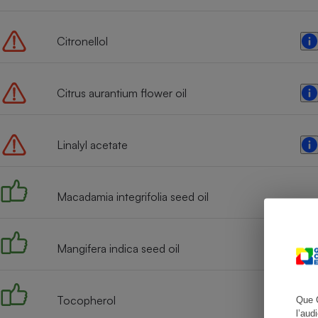
Citronellol
Cafetière à expresso
Citrus aurantium flower oil
Linalyl acetate
Macadamia integrifolia seed oil
Robot ménager
Mangifera indica seed oil
Tocopherol
Que 
l’aud