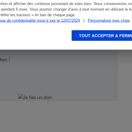
tion et afficher des contenus provenant de sites tiers. Nous conserverons vo
 pendant 6 mois. Vous pourrez changer d’avis à tout moment en utilisant le li
étrer les traceurs » en bas de chaque page.
ique de confidentialité mise à jour le 12/07/2024
|
Personnaliser mes choix
TOUT ACCEPTER & FERM
ien !