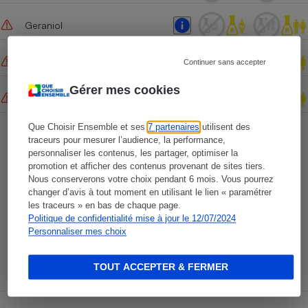
Geraniol
Coumarin
Continuer sans accepter
Gérer mes cookies
Citral
Que Choisir Ensemble et ses
7 partenaires
utilisent des
Abonnez-vous !
traceurs pour mesurer l’audience, la performance,
Que Choisir Santé
personnaliser les contenus, les partager, optimiser la
promotion et afficher des contenus provenant de sites tiers.
L'expertise, l'indépendance et l'objectivité
Nous conserverons votre choix pendant 6 mois. Vous pourrez
de Que Choisir Ensemble pour votre
changer d’avis à tout moment en utilisant le lien « paramétrer
les traceurs » en bas de chaque page.
santé.
Politique de confidentialité mise à jour le 12/07/2024
Personnaliser mes choix
Cliquez ici
TOUT ACCEPTER & FERMER