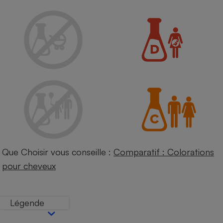
Petit électroménager - U
Complément
alimentaire
Mutuelle
Assurance emprunteur
Matelas
Champagne
bouteille
Banque en 
Téléviseur
Antimoustique
Lave-linge
Que Choisir vous conseille :
Comparatif : Colorations
pour cheveux
Radiateur électrique
Légende