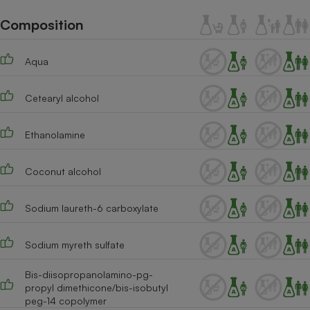
Téléphone mobile -
Smartphone
Composition
Plaque de cuisson à
induction
Aqua
Cetearyl alcohol
Climatiseur -
Ventilateur
Ethanolamine
Antivirus
Coconut alcohol
Climatiseur -
Ventilateur
Sodium laureth-6 carboxylate
Sodium myreth sulfate
Bis-diisopropanolamino-pg-
propyl dimethicone/bis-isobutyl
peg-14 copolymer