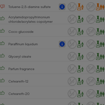
Toluene-2,5-diamine sulfate
Cafetière à expressos
Acrylamidopropyltrimonium
chloride/acrylates copolymer
Coco-glucoside
Paraffinum liquidum
Robot ménager
Glyceryl oleate
Parfum fragrance
Ceteareth-12
Ceteareth-20