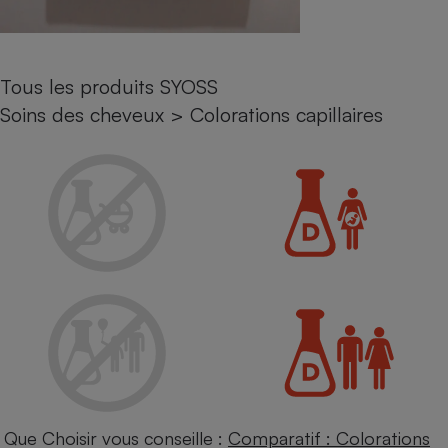
Petit électroménager - U
Complément
alimentaire
Mutuelle
Tous les produits SYOSS
Assurance emprunteur
Soins des cheveux
>
Colorations capillaires
Matelas
Champagne
bouteille
Banque en 
Téléviseur
Antimoustique
Lave-linge
Radiateur électrique
Que Choisir vous conseille :
Comparatif : Colorations