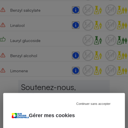
Benzyl salicylate
Linalool
Lauryl glucoside
Benzyl alcohol
Limonene
Soutenez-nous,
rejoignez-nous,
Continuer sans accepter
Aujourd'hui, plus que jamais
, nous
comptons sur votre soutien !
Gérer mes cookies