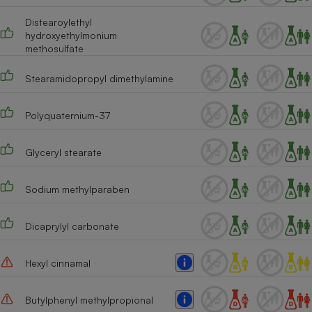
Distearoylethyl
hydroxyethylmonium
methosulfate
Stearamidopropyl dimethylamine
Polyquaternium-37
Glyceryl stearate
Sodium methylparaben
Dicaprylyl carbonate
Hexyl cinnamal
Butylphenyl methylpropional