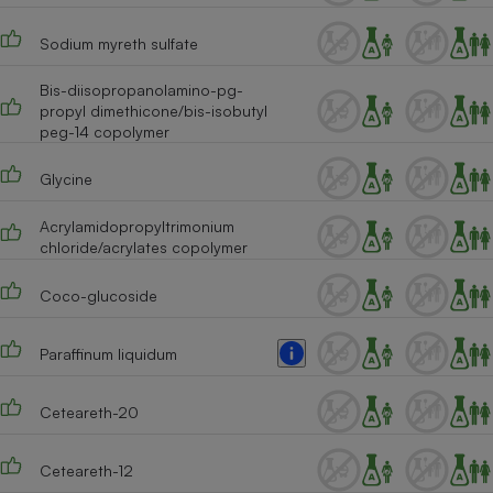
Cafetière à expressos
Sodium myreth sulfate
Bis-diisopropanolamino-pg-
propyl dimethicone/bis-isobutyl
peg-14 copolymer
Glycine
Acrylamidopropyltrimonium
chloride/acrylates copolymer
Robot ménager
Coco-glucoside
Paraffinum liquidum
Ceteareth-20
Ceteareth-12