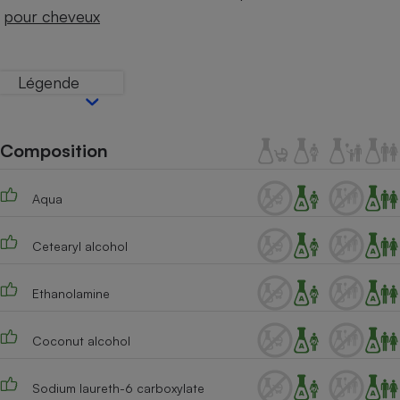
Téléphone mobile -
pour cheveux
Smartphone
Plaque de cuisson à
induction
Légende
Climatiseur -
Ventilateur
Composition
Aqua
Antivirus
Climatiseur -
Cetearyl alcohol
Ventilateur
Ethanolamine
Coconut alcohol
Sodium laureth-6 carboxylate