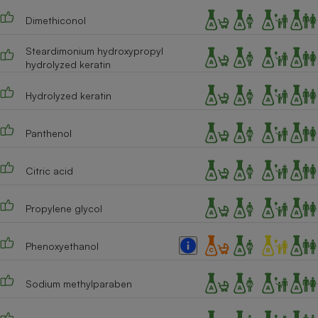
Dimethiconol
Cafetière à expressos
Steardimonium hydroxypropyl
hydrolyzed keratin
Hydrolyzed keratin
Panthenol
Robot ménager
Citric acid
Propylene glycol
Phenoxyethanol
Sodium methylparaben