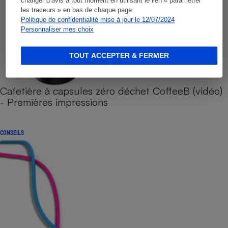
changer d’avis à tout moment en utilisant le lien « paramétrer
les traceurs » en bas de chaque page.
Politique de confidentialité mise à jour le 12/07/2024
Personnaliser mes choix
TOUT ACCEPTER & FERMER
Cafetière à capsules zéro déchet CoffeeB (vidéo)
- Premières impressions
CONSEILS