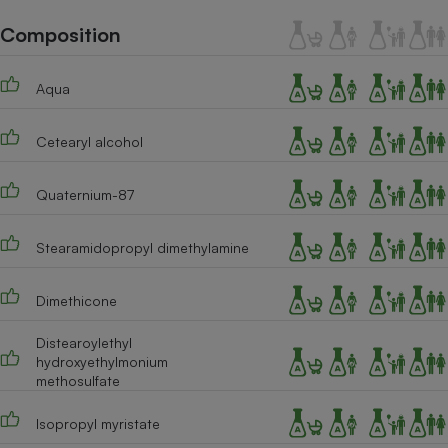
Téléphone mobile -
Smartphone
Composition
Plaque de cuisson à
induction
Aqua
Cetearyl alcohol
Climatiseur -
Ventilateur
Quaternium-87
Antivirus
Stearamidopropyl dimethylamine
Climatiseur -
Ventilateur
Dimethicone
Distearoylethyl
hydroxyethylmonium
methosulfate
Isopropyl myristate