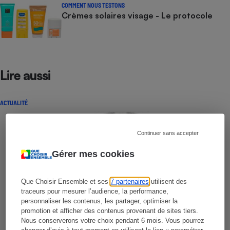
COMMENT NOUS TESTONS
Crèmes solaires visage - Le protocole
Lire aussi
ACTUALITÉ
Continuer sans accepter
Gérer mes cookies
Que Choisir Ensemble et ses
7 partenaires
utilisent des
traceurs pour mesurer l’audience, la performance,
personnaliser les contenus, les partager, optimiser la
promotion et afficher des contenus provenant de sites tiers.
Nous conserverons votre choix pendant 6 mois. Vous pourrez