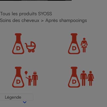
Petit électroménager - U
Complément
Tous les produits SYOSS
alimentaire
Mutuelle
Soins des cheveux
>
Après shampooings
Assurance emprunteur
Matelas
Champagne
bouteille
Banque en 
Téléviseur
Antimoustique
Lave-linge
Radiateur électrique
Légende