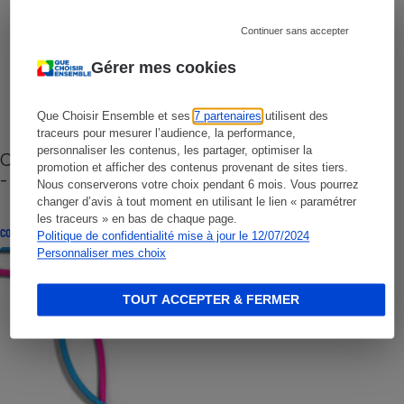
Continuer sans accepter
Gérer mes cookies
Que Choisir Ensemble et ses
7 partenaires
utilisent des
traceurs pour mesurer l’audience, la performance,
personnaliser les contenus, les partager, optimiser la
Cafetière à capsules zéro déchet CoffeeB (vidéo)
promotion et afficher des contenus provenant de sites tiers.
- Premières impressions
Nous conserverons votre choix pendant 6 mois. Vous pourrez
changer d’avis à tout moment en utilisant le lien « paramétrer
les traceurs » en bas de chaque page.
CONSEILS
Politique de confidentialité mise à jour le 12/07/2024
Personnaliser mes choix
TOUT ACCEPTER & FERMER