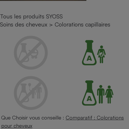
Petit électroménager - U
Complément
Tous les produits SYOSS
alimentaire
Mutuelle
Soins des cheveux
>
Colorations capillaires
Assurance emprunteur
Matelas
Champagne
bouteille
Banque en 
Téléviseur
Antimoustique
Lave-linge
Radiateur électrique
Que Choisir vous conseille :
Comparatif : Colorations
pour cheveux