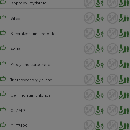
Isopropyl myristate
Cafetière à expressos
Silica
Stearalkonium hectorite
Aqua
Propylene carbonate
Robot ménager
Triethoxycaprylylsilane
Cetrimonium chloride
Ci 77491
Ci 77499