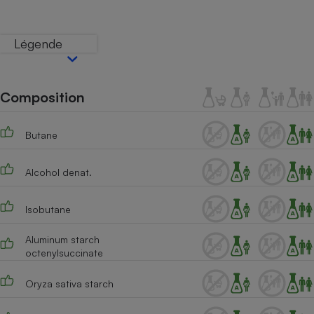
Téléphone mobile -
Smartphone
Plaque de cuisson à
Légende
induction
Composition
Climatiseur -
Ventilateur
Butane
Antivirus
Alcohol denat.
Climatiseur -
Ventilateur
Isobutane
Aluminum starch
octenylsuccinate
Oryza sativa starch