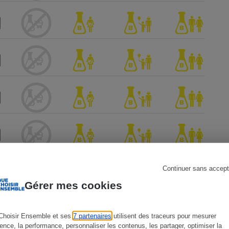
s
Réfrigérateur
Continuer sans accept
Gérer mes cookies
Choisir Ensemble et ses
7 partenaires
utilisent des traceurs pour mesurer
ience, la performance, personnaliser les contenus, les partager, optimiser la