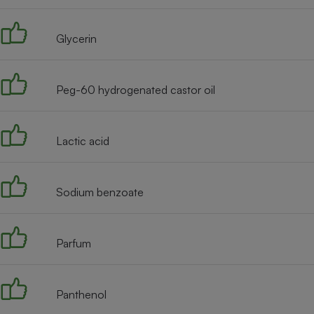
Radiateur électrique
Glycerin
Téléphone mobile -
Smartphone
Plaque de cuisson à
induction
Peg-60 hydrogenated castor oil
Lactic acid
Climatiseur -
Ventilateur
Sodium benzoate
Antivirus
Climatiseur -
Ventilateur
Parfum
Panthenol