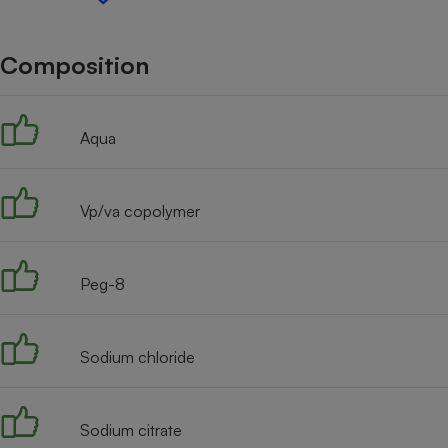
Internet
Gros électroménager
Téléphonie
Composition
Petit électroménager 
Complément
alimentaire
Aqua
Mutuelle
Assurance emprunteu
Vp/va copolymer
Matelas
Champa
boutei
Peg-8
Banque 
Téléviseur
Antimoustique
Lave-linge
Sodium chloride
Sodium citrate