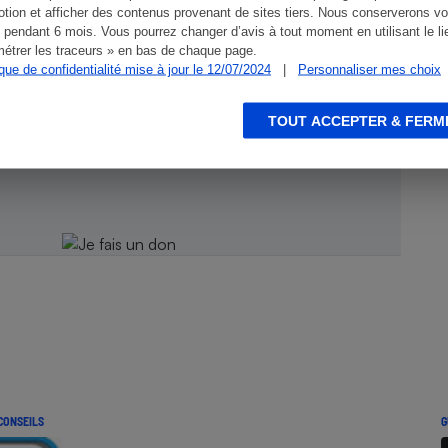
tion et afficher des contenus provenant de sites tiers. Nous conserverons vo
 pendant 6 mois. Vous pourrez changer d’avis à tout moment en utilisant le li
étrer les traceurs » en bas de chaque page.
ique de confidentialité mise à jour le 12/07/2024
|
Personnaliser mes choix
ien !
TOUT ACCEPTER & FERM
CONSEILS
G