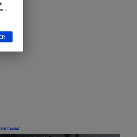
tre
en «
ER
UIDE D'ACHAT