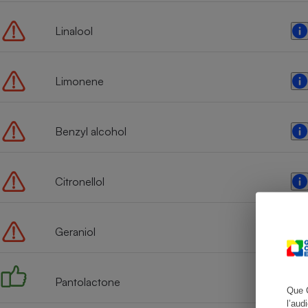
Linalool
Cafetière à expresso
Limonene
Benzyl alcohol
Citronellol
Robot ménager
Geraniol
Pantolactone
Que 
l’aud