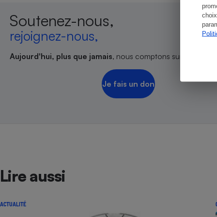
promo
Soutenez-nous,
choix
param
rejoignez-nous,
Polit
Aujourd'hui, plus que jamais
, nous comptons sur votre sout
Je fais un don
Lire aussi
ACTUALITÉ