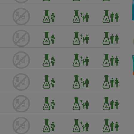
Électricité - Gaz
Appareil photo
numérique
Four encastrable
Lessive
Aspirateur