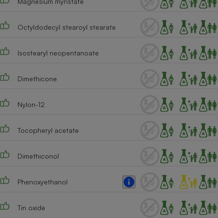
Magnesium myristate
Téléphone mobile -
Smartphone
Plaque de cuisson à
Octyldodecyl stearoyl stearate
induction
Isostearyl neopentanoate
Climatiseur -
Dimethicone
Ventilateur
Nylon-12
Antivirus
Climatiseur -
Tocopheryl acetate
Ventilateur
Dimethiconol
Phenoxyethanol
Tin oxide