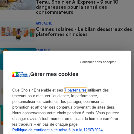
Temu, Shein et AliExpress - 9 sur 10
dangereuses pour la santé des
consommateurs
ACTUALITÉ
Crèmes solaires - Le bilan désastreux des
plateformes chinoises
CONSEILS
Crèmes solaires - Les logos à la loupe
Continuer sans accepter
Gérer mes cookies
COMMENT NOUS TESTONS
Crèmes solaires - Le protocole
Que Choisir Ensemble et ses
7 partenaires
utilisent des
traceurs pour mesurer l’audience, la performance,
personnaliser les contenus, les partager, optimiser la
COMMENT NOUS TESTONS
promotion et afficher des contenus provenant de sites tiers.
Crèmes solaires visage - Le protocole
Nous conserverons votre choix pendant 6 mois. Vous pourrez
changer d’avis à tout moment en utilisant le lien « paramétrer
les traceurs » en bas de chaque page.
Politique de confidentialité mise à jour le 12/07/2024