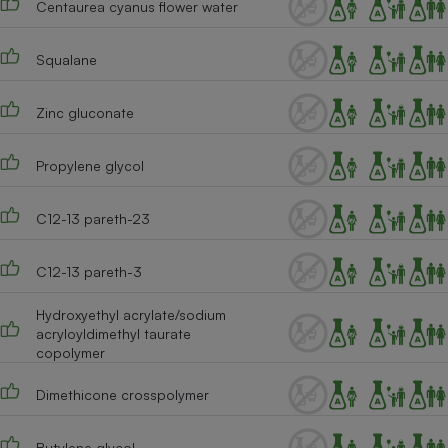
Centaurea cyanus flower water
Cafetière à expressos
Squalane
Zinc gluconate
Propylene glycol
C12-13 pareth-23
Robot ménager
C12-13 pareth-3
Hydroxyethyl acrylate/sodium
acryloyldimethyl taurate
copolymer
Dimethicone crosspolymer
Butylene glycol