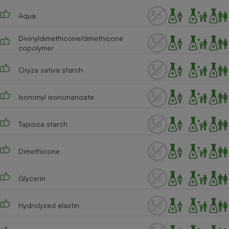
Téléphone mobile -
Smartphone
Aqua
Plaque de cuisson à
induction
Divinyldimethicone/dimethicone
copolymer
Oryza sativa starch
Climatiseur -
Ventilateur
Isononyl isononanoate
Antivirus
Tapioca starch
Climatiseur -
Ventilateur
Dimethicone
Glycerin
Hydrolyzed elastin