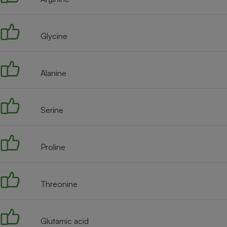
Radiateur électrique
Glycine
Téléphone mobile -
Smartphone
Plaque de cuisson à
induction
Alanine
Climatiseur -
Serine
Ventilateur
Proline
Antivirus
Climatiseur -
Ventilateur
Threonine
Glutamic acid