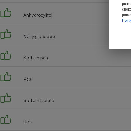
promo
choix
Anhydroxylitol
param
Polit
Xylitylglucoside
Sodium pca
Pca
Sodium lactate
Urea