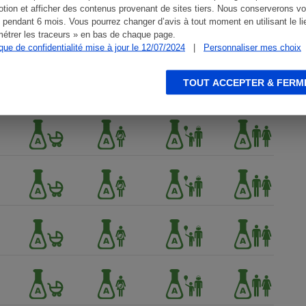
tion et afficher des contenus provenant de sites tiers. Nous conserverons vo
 pendant 6 mois. Vous pourrez changer d’avis à tout moment en utilisant le li
étrer les traceurs » en bas de chaque page.
ique de confidentialité mise à jour le 12/07/2024
|
Personnaliser mes choix
TOUT ACCEPTER & FERM