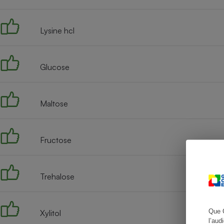
Lysine hcl
Cafetière à expresso
Glucose
Maltose
Fructose
Robot ménager
Trehalose
Que 
Xylitol
l’aud