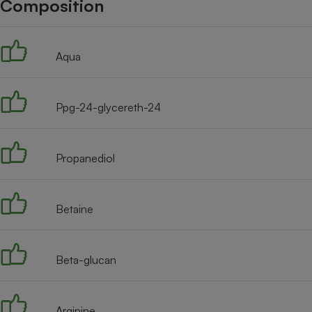
Composition
Internet
Gros électroménager
Téléphonie
Aqua
Petit électroménager 
Complément
alimentaire
Mutuelle
Assurance emprunteu
Ppg-24-glycereth-24
Propanediol
Matelas
Champa
boutei
Banque 
Betaine
Téléviseur
Antimoustique
Lave-linge
Beta-glucan
Arginine