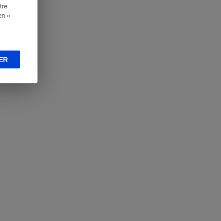
tre
en «
ER