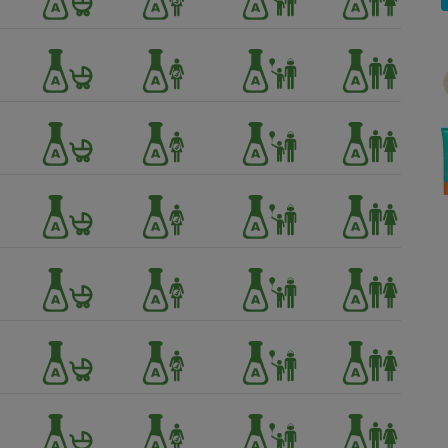
Électricité - Gaz
Appareil photo
numérique
Four encastrable
Lessive
Aspirateur