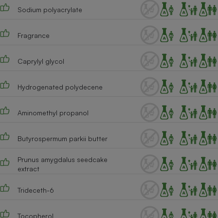
Sodium polyacrylate
Cafetière à expressos
Fragrance
Caprylyl glycol
Hydrogenated polydecene
Aminomethyl propanol
Robot ménager
Butyrospermum parkii butter
Prunus amygdalus seedcake
extract
Trideceth-6
Tocopherol