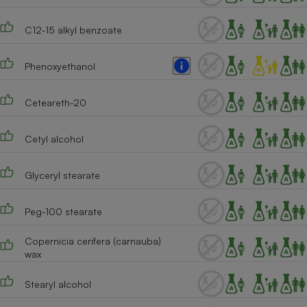
Téléphone mobile -
Smartphone
Plaque de cuisson à
C12-15 alkyl benzoate
induction
Phenoxyethanol
Climatiseur -
Ceteareth-20
Ventilateur
Cetyl alcohol
Antivirus
Glyceryl stearate
Climatiseur -
Ventilateur
Peg-100 stearate
Copernicia cerifera (carnauba)
wax
Stearyl alcohol