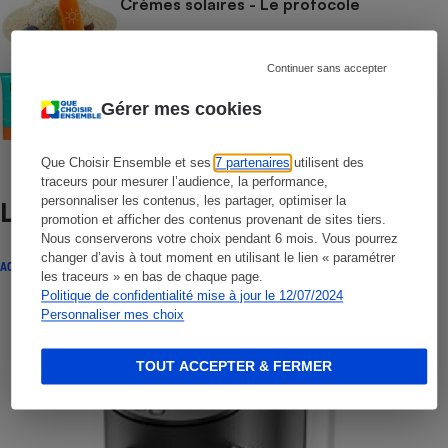
Crèmes solaires - Le protocole
Continuer sans accepter
COMMENT NOUS TESTONS
Crèmes solaires visage - Le protocole
Gérer mes cookies
Que Choisir Ensemble et ses
7 partenaires
utilisent des
traceurs pour mesurer l’audience, la performance,
personnaliser les contenus, les partager, optimiser la
Lire aussi
promotion et afficher des contenus provenant de sites tiers.
Nous conserverons votre choix pendant 6 mois. Vous pourrez
changer d’avis à tout moment en utilisant le lien « paramétrer
ACTUALITÉ
les traceurs » en bas de chaque page.
Politique de confidentialité mise à jour le 12/07/2024
Personnaliser mes choix
TOUT ACCEPTER & FERMER