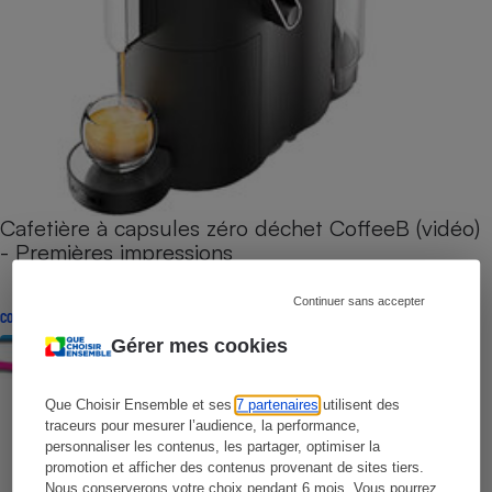
Cafetière à capsules zéro déchet CoffeeB (vidéo)
- Premières impressions
Continuer sans accepter
CONSEILS
Gérer mes cookies
Que Choisir Ensemble et ses
7 partenaires
utilisent des
traceurs pour mesurer l’audience, la performance,
personnaliser les contenus, les partager, optimiser la
promotion et afficher des contenus provenant de sites tiers.
Nous conserverons votre choix pendant 6 mois. Vous pourrez