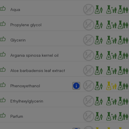
Téléphone mobile -
Smartphone
Aqua
Plaque de cuisson à
induction
Propylene glycol
Glycerin
Climatiseur -
Ventilateur
Argania spinosa kernel oil
Antivirus
Aloe barbadensis leaf extract
Climatiseur -
Ventilateur
Phenoxyethanol
Ethylhexylglycerin
Parfum