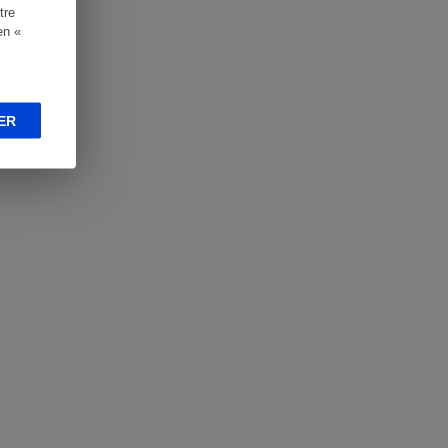
tre
en «
ER