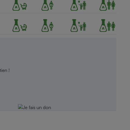
ien !