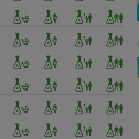
Électricité - Gaz
Appareil photo
numérique
Four encastrable
Lessive
Aspirateur