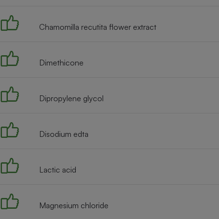
Radiateur électrique
Chamomilla recutita flower extract
Téléphone mobile -
Smartphone
Plaque de cuisson à
induction
Dimethicone
Dipropylene glycol
Climatiseur -
Ventilateur
Disodium edta
Antivirus
Climatiseur -
Ventilateur
Lactic acid
Magnesium chloride