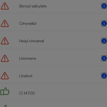
Benzyl salicylate
Citronellol
Hexyl cinnamal
Limonene
Linalool
Ci 14700