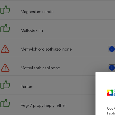
Magnesium nitrate
Cafetière à expresso
Maltodextrin
Methylchloroisothiazolinone
Methylisothiazolinone
Robot ménager
Parfum
Peg-7 propylheptyl ether
Que 
l’aud