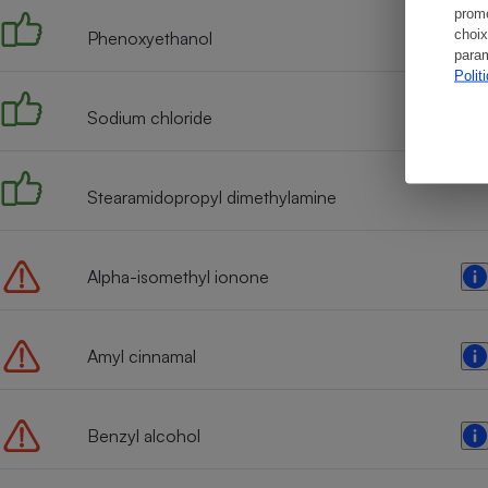
promo
choix
Phenoxyethanol
param
Polit
Sodium chloride
Stearamidopropyl dimethylamine
Alpha-isomethyl ionone
Amyl cinnamal
Benzyl alcohol