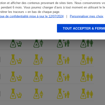
tion et afficher des contenus provenant de sites tiers. Nous conserverons vo
 pendant 6 mois. Vous pourrez changer d’avis à tout moment en utilisant le li
étrer les traceurs » en bas de chaque page.
ique de confidentialité mise à jour le 12/07/2024
|
Personnaliser mes choix
TOUT ACCEPTER & FERM