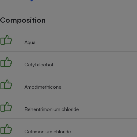
Internet
Gros électroménager
Téléphonie
Composition
Petit électroménager 
Complément
alimentaire
Aqua
Mutuelle
Assurance emprunteu
Cetyl alcohol
Matelas
Champa
boutei
Amodimethicone
Banque 
Téléviseur
Antimoustique
Lave-linge
Behentrimonium chloride
Cetrimonium chloride