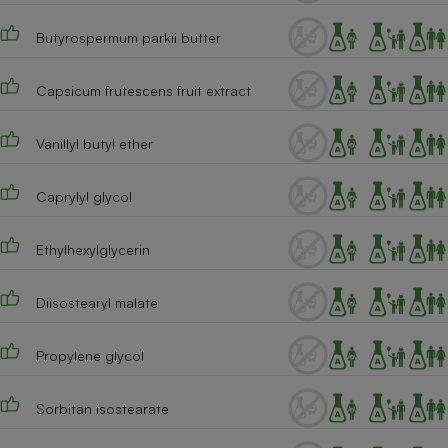
Cafetière à expressos
Butyrospermum parkii butter
Capsicum frutescens fruit extract
Vanillyl butyl ether
Caprylyl glycol
Robot ménager
Ethylhexylglycerin
Diisostearyl malate
Propylene glycol
Sorbitan isostearate