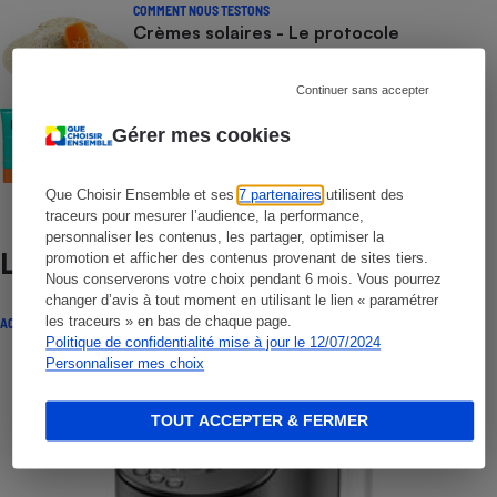
COMMENT NOUS TESTONS
Crèmes solaires - Le protocole
Continuer sans accepter
COMMENT NOUS TESTONS
Crèmes solaires visage - Le protocole
Gérer mes cookies
Que Choisir Ensemble et ses
7 partenaires
utilisent des
traceurs pour mesurer l’audience, la performance,
personnaliser les contenus, les partager, optimiser la
Lire aussi
promotion et afficher des contenus provenant de sites tiers.
Nous conserverons votre choix pendant 6 mois. Vous pourrez
changer d’avis à tout moment en utilisant le lien « paramétrer
les traceurs » en bas de chaque page.
ACTUALITÉ
Politique de confidentialité mise à jour le 12/07/2024
Personnaliser mes choix
TOUT ACCEPTER & FERMER