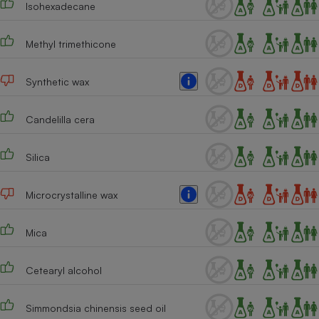
Isohexadecane
Téléphone mobile -
Smartphone
Plaque de cuisson à
induction
Methyl trimethicone
Synthetic wax
Climatiseur -
Ventilateur
Candelilla cera
Silica
Antivirus
Climatiseur -
Microcrystalline wax
Ventilateur
Mica
Cetearyl alcohol
Simmondsia chinensis seed oil