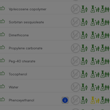
Cafetière à expressos
Vp/eicosene copolymer
Sorbitan sesquioleate
Dimethicone
Propylene carbonate
Robot ménager
Peg-40 stearate
Tocopherol
Water
Phenoxyethanol