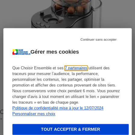
Continuer sans accepter
Gérer mes cookies
Que Choisir Ensemble et ses
7 partenaires
utilisent des
traceurs pour mesurer l’audience, la performance,
personnaliser les contenus, les partager, optimiser la
promotion et afficher des contenus provenant de sites tiers.
Nous conserverons votre choix pendant 6 mois. Vous pourrez
changer d’avis à tout moment en utilisant le lien « paramétrer
les traceurs » en bas de chaque page.
Politique de confidentialité mise à jour le 12/07/2024
Cafetière à capsules zéro déchet CoffeeB (vidéo)
Personnaliser mes choix
- Premières impressions
TOUT ACCEPTER & FERMER