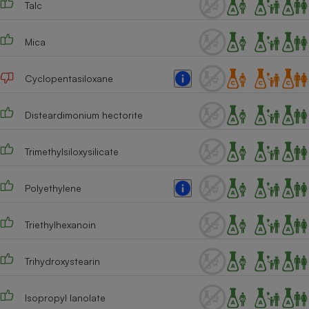
Talc
Téléphone mobile -
Smartphone
Plaque de cuisson à
induction
Mica
Cyclopentasiloxane
Climatiseur -
Ventilateur
Disteardimonium hectorite
Trimethylsiloxysilicate
Antivirus
Climatiseur -
Polyethylene
Ventilateur
Triethylhexanoin
Trihydroxystearin
Isopropyl lanolate