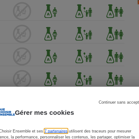
s
Réfrigérateur
Continuer sans accept
Gérer mes cookies
Choisir Ensemble et ses
7 partenaires
utilisent des traceurs pour mesurer
ience, la performance, personnaliser les contenus, les partager, optimiser la