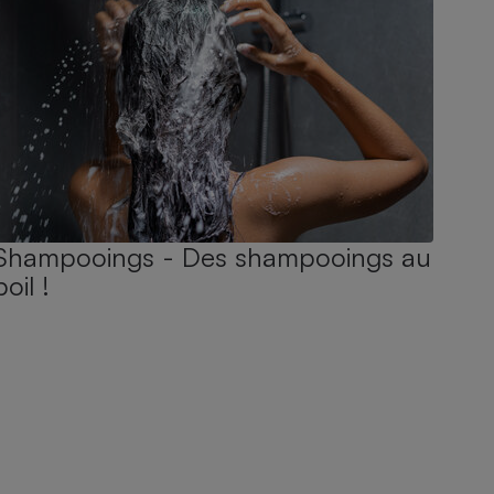
Shampooings - Des shampooings au
poil !