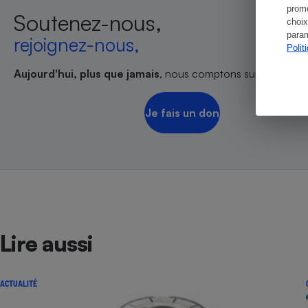
promo
Soutenez-nous,
choix
param
rejoignez-nous,
Polit
Aujourd'hui, plus que jamais
, nous comptons sur votre sout
Je fais un don
Lire aussi
ACTUALITÉ