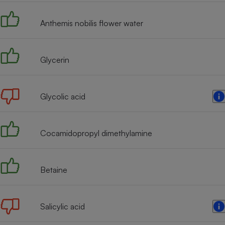
Radiateur électrique
Anthemis nobilis flower water
Téléphone mobile -
Smartphone
Plaque de cuisson à
Glycerin
induction
Glycolic acid
Climatiseur -
Ventilateur
Cocamidopropyl dimethylamine
Antivirus
Climatiseur -
Betaine
Ventilateur
Salicylic acid