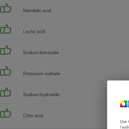
Mandelic acid
Cafetière à expresso
Lactic acid
Sodium benzoate
Potassium sorbate
Robot ménager
Sodium hydroxide
Citric acid
Que 
l’aud