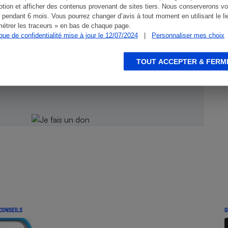
tion et afficher des contenus provenant de sites tiers. Nous conserverons vo
 pendant 6 mois. Vous pourrez changer d’avis à tout moment en utilisant le li
étrer les traceurs » en bas de chaque page.
ique de confidentialité mise à jour le 12/07/2024
|
Personnaliser mes choix
ien !
TOUT ACCEPTER & FERM
CONSEILS
G