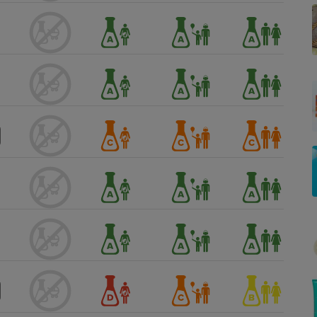
Électricité - Gaz
Appareil photo
numérique
Four encastrable
Lessive
Aspirateur