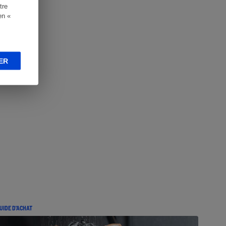
tre
en «
ER
UIDE D'ACHAT