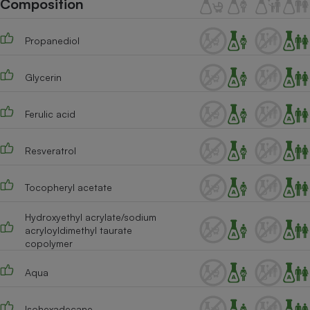
Composition
Téléphone mobile -
Smartphone
Plaque de cuisson à
Propanediol
induction
Glycerin
Climatiseur -
Ventilateur
Ferulic acid
Resveratrol
Antivirus
Climatiseur -
Tocopheryl acetate
Ventilateur
Hydroxyethyl acrylate/sodium
acryloyldimethyl taurate
copolymer
Aqua
Isohexadecane