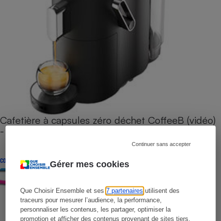
Cafetière à capsules zéro déchet CoffeeB (vidéo)
- Premières impressions
Continuer sans accepter
CONSEILS
Gérer mes cookies
Que Choisir Ensemble et ses
7 partenaires
utilisent des
traceurs pour mesurer l’audience, la performance,
personnaliser les contenus, les partager, optimiser la
promotion et afficher des contenus provenant de sites tiers.