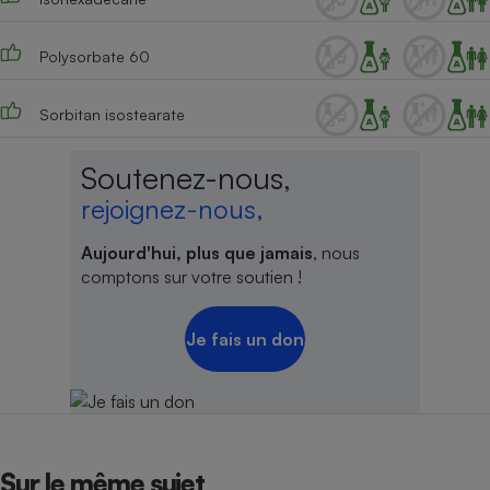
Cafetière à expressos
Polysorbate 60
Sorbitan isostearate
Soutenez-nous,
rejoignez-nous,
Aujourd'hui, plus que jamais
, nous
Robot ménager
comptons sur votre soutien !
Je fais un don
Sur le même sujet