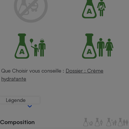
Petit électroménager - U
Complément
alimentaire
Mutuelle
Assurance emprunteur
Matelas
Champagne
bouteille
Banque en 
Que Choisir vous conseille :
Dossier : Crème
Téléviseur
hydratante
Antimoustique
Lave-linge
Légende
Radiateur électrique
Composition