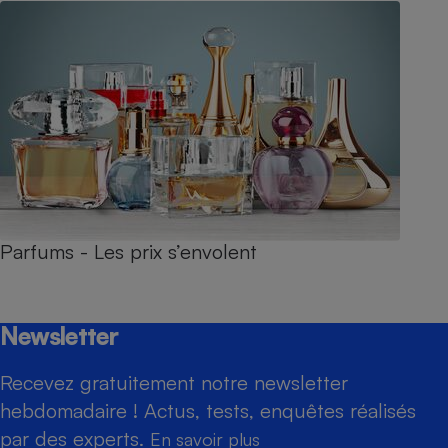
Parfums - Les prix s’envolent
Newsletter
Recevez gratuitement notre newsletter
hebdomadaire ! Actus, tests, enquêtes réalisés
par des experts.
En savoir plus