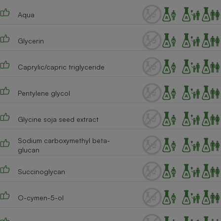
Téléphone mobile -
Smartphone
Aqua
Plaque de cuisson à
induction
Glycerin
Caprylic/capric triglyceride
Climatiseur -
Ventilateur
Pentylene glycol
Antivirus
Glycine soja seed extract
Climatiseur -
Ventilateur
Sodium carboxymethyl beta-
glucan
Succinoglycan
O-cymen-5-ol