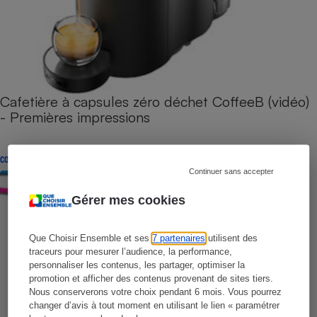
Cafetière à capsules zéro déchet CoffeeB (vidéo)
- Premières impressions
CONSEILS
Continuer sans accepter
Gérer mes cookies
Que Choisir Ensemble et ses
7 partenaires
utilisent des
traceurs pour mesurer l’audience, la performance,
personnaliser les contenus, les partager, optimiser la
promotion et afficher des contenus provenant de sites tiers.
Nous conserverons votre choix pendant 6 mois. Vous pourrez
changer d’avis à tout moment en utilisant le lien « paramétrer