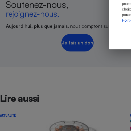
Soutenez-nous,
promo
choix
rejoignez-nous,
param
Polit
Aujourd'hui, plus que jamais
, nous comptons sur votre sout
Je fais un don
Lire aussi
ACTUALITÉ