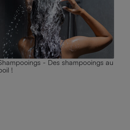
Shampooings - Des shampooings au
poil !