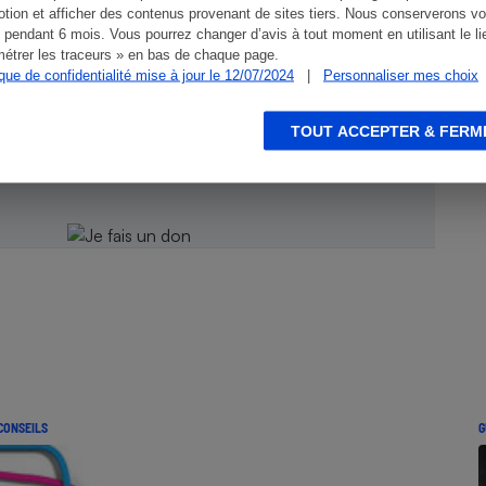
tion et afficher des contenus provenant de sites tiers. Nous conserverons vo
 pendant 6 mois. Vous pourrez changer d’avis à tout moment en utilisant le li
étrer les traceurs » en bas de chaque page.
ique de confidentialité mise à jour le 12/07/2024
|
Personnaliser mes choix
ien !
TOUT ACCEPTER & FERM
CONSEILS
G