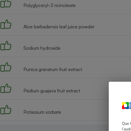
Polyglyceryl-3 ricinoleate
Aloe barbadensis leaf juice powder
Cafetière à expresso
Sodium hydroxide
Punica granatum fruit extract
Robot ménager
Psidium guajava fruit extract
Potassium sorbate
Que 
l’aud