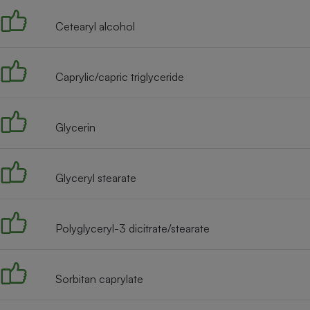
Internet
Cetearyl alcohol
Gros électroménager
Téléphonie
Petit électroménager 
Complément
Caprylic/capric triglyceride
alimentaire
Mutuelle
Assurance emprunteu
Glycerin
Matelas
Glyceryl stearate
Champa
boutei
Banque 
Téléviseur
Polyglyceryl-3 dicitrate/stearate
Antimoustique
Lave-linge
Sorbitan caprylate