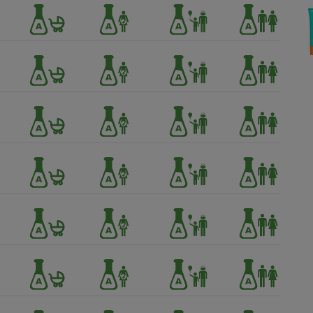
Électricité - Gaz
Appareil photo
numérique
Four encastrable
Lessive
Aspirateur