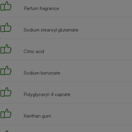
Radiateur électrique
Parfum fragrance
Téléphone mobile -
Smartphone
Sodium stearoyl glutamate
Plaque de cuisson à
induction
Citric acid
Climatiseur -
Ventilateur
Sodium benzoate
Antivirus
Polyglyceryl-4 caprate
Climatiseur -
Ventilateur
Xanthan gum