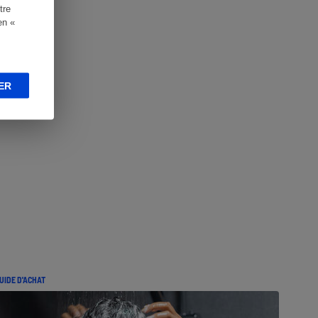
tre
en «
ER
UIDE D'ACHAT