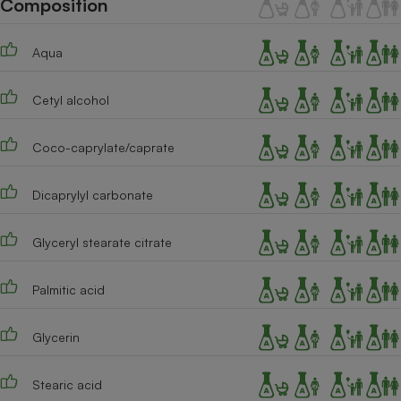
Composition
Téléphone mobile -
Smartphone
Plaque de cuisson à
Aqua
induction
Cetyl alcohol
Climatiseur -
Ventilateur
Coco-caprylate/caprate
Dicaprylyl carbonate
Antivirus
Climatiseur -
Glyceryl stearate citrate
Ventilateur
Palmitic acid
Glycerin
Stearic acid