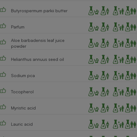
Cafetière à expressos
Butyrospermum parkii butter
Parfum
Aloe barbadensis leaf juice
powder
Helianthus annuus seed oil
Robot ménager
Sodium pca
Tocopherol
Myristic acid
Lauric acid