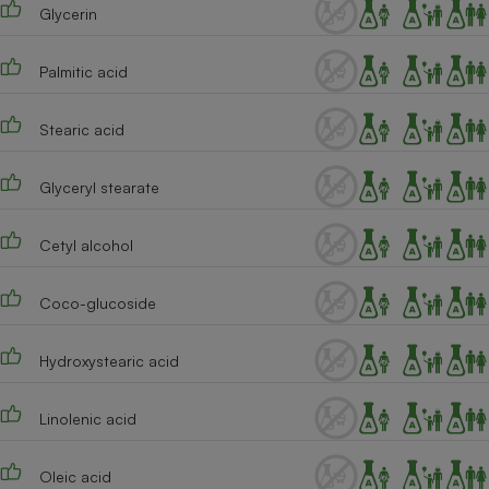
Téléphone mobile -
Glycerin
Smartphone
Plaque de cuisson à
induction
Palmitic acid
Stearic acid
Climatiseur -
Ventilateur
Glyceryl stearate
Cetyl alcohol
Antivirus
Climatiseur -
Coco-glucoside
Ventilateur
Hydroxystearic acid
Linolenic acid
Oleic acid