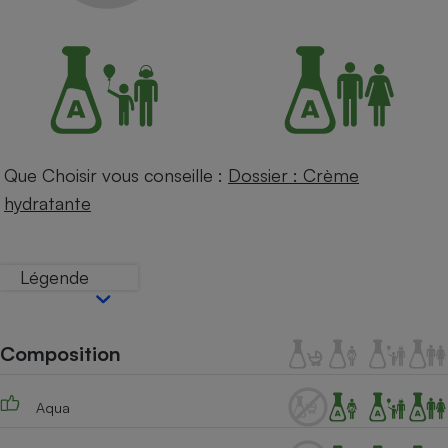
Petit électroménager - U
Complément
alimentaire
Mutuelle
Assurance emprunteur
Que Choisir vous conseille :
Dossier : Crème
Matelas
Champagne
hydratante
bouteille
Banque en 
Téléviseur
Légende
Antimoustique
Lave-linge
Composition
Radiateur électrique
Aqua