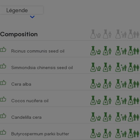
Téléphone mobile -
Smartphone
Légende
Plaque de cuisson à
induction
Composition
Climatiseur -
Ventilateur
Ricinus communis seed oil
Simmondsia chinensis seed oil
Antivirus
Climatiseur -
Cera alba
Ventilateur
Cocos nucifera oil
Candelilla cera
Butyrospermum parkii butter