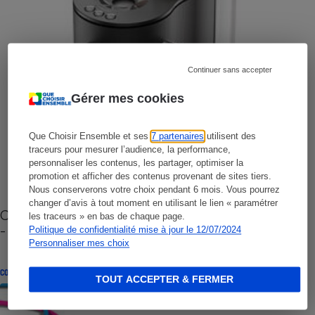
Continuer sans accepter
Gérer mes cookies
Que Choisir Ensemble et ses
7 partenaires
utilisent des
traceurs pour mesurer l’audience, la performance,
personnaliser les contenus, les partager, optimiser la
promotion et afficher des contenus provenant de sites tiers.
Nous conserverons votre choix pendant 6 mois. Vous pourrez
changer d’avis à tout moment en utilisant le lien « paramétrer
Cafetière à capsules zéro déchet CoffeeB (vidéo)
les traceurs » en bas de chaque page.
- Premières impressions
Politique de confidentialité mise à jour le 12/07/2024
Personnaliser mes choix
CONSEILS
TOUT ACCEPTER & FERMER