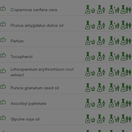
Cafetière à expressos
Copernicia cerifera cera
Prunus amygdalus dulcis oil
Parfum
Tocopherol
Robot ménager
Lithospermum erythrorhizon root
extract
Punica granatum seed oil
Ascorbyl palmitate
Glycine soja oil