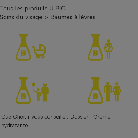
Tous les produits U BIO
Petit électroménager - U
Complément
Soins du visage
>
Baumes à lèvres
alimentaire
Mutuelle
Assurance emprunteur
Matelas
Champagne
bouteille
Banque en 
Téléviseur
Antimoustique
Lave-linge
Que Choisir vous conseille :
Dossier : Crème
Radiateur électrique
hydratante