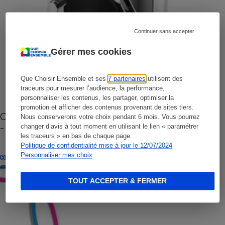
Continuer sans accepter
Gérer mes cookies
Que Choisir Ensemble et ses
7 partenaires
utilisent des
traceurs pour mesurer l’audience, la performance,
personnaliser les contenus, les partager, optimiser la
promotion et afficher des contenus provenant de sites tiers.
Cafetière à capsules zéro déchet CoffeeB (vidéo)
Nous conserverons votre choix pendant 6 mois. Vous pourrez
- Premières impressions
changer d’avis à tout moment en utilisant le lien « paramétrer
les traceurs » en bas de chaque page.
Politique de confidentialité mise à jour le 12/07/2024
Personnaliser mes choix
CONSEILS
TOUT ACCEPTER & FERMER