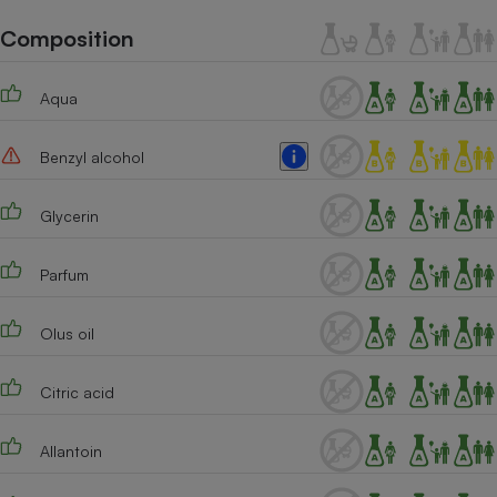
Téléphone mobile -
Smartphone
Composition
Plaque de cuisson à
induction
Aqua
Benzyl alcohol
Climatiseur -
Ventilateur
Glycerin
Antivirus
Parfum
Climatiseur -
Ventilateur
Olus oil
Citric acid
Allantoin