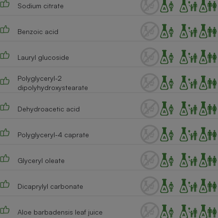
Sodium citrate
Cafetière à expressos
Benzoic acid
Lauryl glucoside
Polyglyceryl-2
dipolyhydroxystearate
Dehydroacetic acid
Robot ménager
Polyglyceryl-4 caprate
Glyceryl oleate
Dicaprylyl carbonate
Aloe barbadensis leaf juice