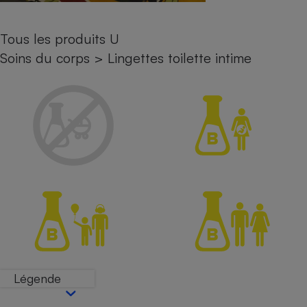
Petit électroménager - U
Complément
Tous les produits U
alimentaire
Mutuelle
Soins du corps
>
Lingettes toilette intime
Assurance emprunteur
Matelas
Champagne
bouteille
Banque en 
Téléviseur
Antimoustique
Lave-linge
Radiateur électrique
Légende