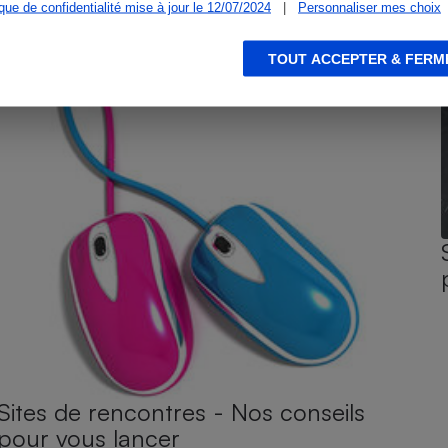
ique de confidentialité mise à jour le 12/07/2024
|
Personnaliser mes choix
TOUT ACCEPTER & FERM
Sites de rencontres - Nos conseils
pour vous lancer