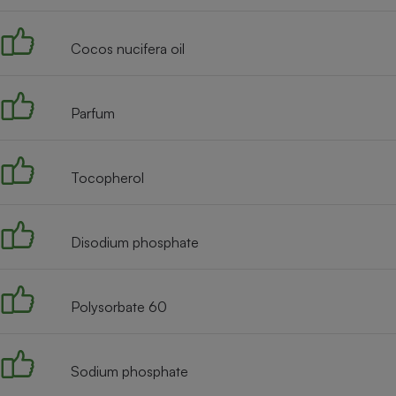
Radiateur électrique
Cocos nucifera oil
Téléphone mobile -
Smartphone
Plaque de cuisson à
induction
Parfum
Tocopherol
Climatiseur -
Ventilateur
Disodium phosphate
Antivirus
Climatiseur -
Ventilateur
Polysorbate 60
Sodium phosphate