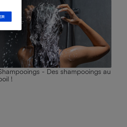
ER
Shampooings - Des shampooings au
poil !