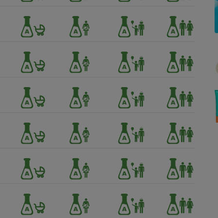
Électricité - Gaz
Appareil photo
numérique
Four encastrable
Lessive
Aspirateur