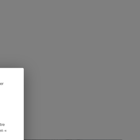
er
tre
en «
UIDE D'ACHAT