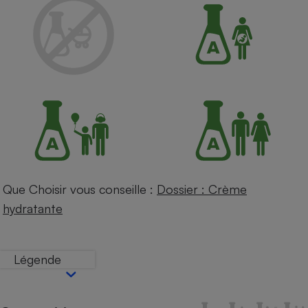
Petit électroménager - U
Complément
alimentaire
Mutuelle
Assurance emprunteur
Matelas
Champagne
bouteille
Banque en 
Téléviseur
Que Choisir vous conseille :
Dossier : Crème
Antimoustique
Lave-linge
hydratante
Légende
Radiateur électrique