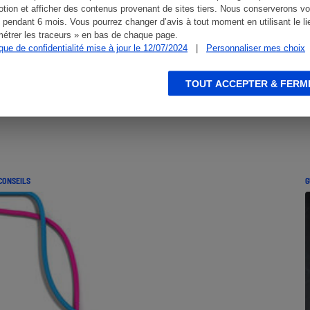
tion et afficher des contenus provenant de sites tiers. Nous conserverons vo
 pendant 6 mois. Vous pourrez changer d’avis à tout moment en utilisant le li
étrer les traceurs » en bas de chaque page.
ique de confidentialité mise à jour le 12/07/2024
|
Personnaliser mes choix
TOUT ACCEPTER & FERM
CONSEILS
G