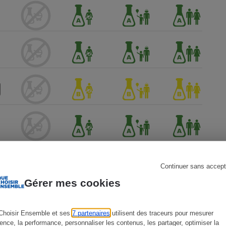
s
Réfrigérateur
Continuer sans accept
Gérer mes cookies
ien !
Choisir Ensemble et ses
7 partenaires
utilisent des traceurs pour mesurer
ience, la performance, personnaliser les contenus, les partager, optimiser la