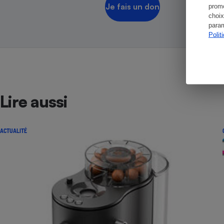
Je fais un don
promo
choix
param
Polit
Lire aussi
ACTUALITÉ