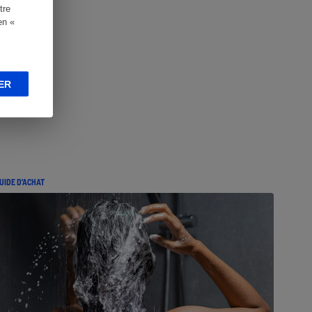
tre
en «
ER
UIDE D'ACHAT