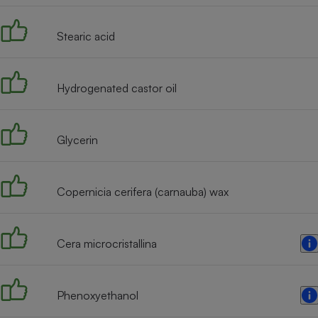
Internet
Stearic acid
Gros électroménager
Téléphonie
Petit électroménager 
Complément
alimentaire
Hydrogenated castor oil
Mutuelle
Assurance emprunteu
Glycerin
Matelas
Champa
Copernicia cerifera (carnauba) wax
boutei
Banque 
Téléviseur
Cera microcristallina
Antimoustique
Lave-linge
Phenoxyethanol