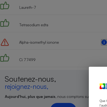
Laureth-7
Cafetière à expresso
Tetrasodium edta
Alpha-isomethyl ionone
Ci 77499
Robot ménager
Soutenez-nous,
rejoignez-nous,
Aujourd'hui, plus que jamais
, nous comptons sur votre sout
Que 
l’aud