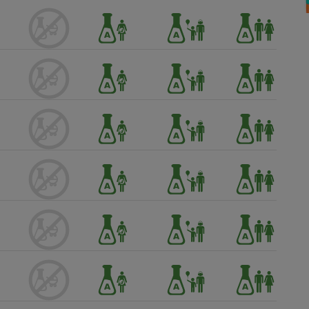
Électricité - Gaz
Appareil photo
numérique
Four encastrable
Lessive
Aspirateur