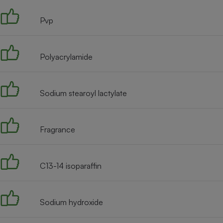
Radiateur électrique
Pvp
Téléphone mobile -
Smartphone
Plaque de cuisson à
Polyacrylamide
induction
Sodium stearoyl lactylate
Climatiseur -
Ventilateur
Fragrance
Antivirus
Climatiseur -
C13-14 isoparaffin
Ventilateur
Sodium hydroxide