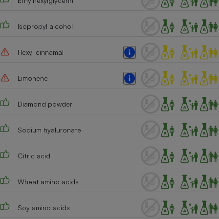
Ethylhexylglycerin
Cafetière à expressos
Isopropyl alcohol
Hexyl cinnamal
Limonene
Diamond powder
Robot ménager
Sodium hyaluronate
Citric acid
Wheat amino acids
Soy amino acids