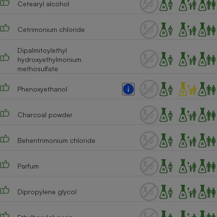
Cetearyl alcohol
Téléphone mobile -
Smartphone
Plaque de cuisson à
induction
Cetrimonium chloride
Dipalmitoylethyl
hydroxyethylmonium
methosulfate
Climatiseur -
Ventilateur
Phenoxyethanol
Antivirus
Charcoal powder
Climatiseur -
Ventilateur
Behentrimonium chloride
Parfum
Dipropylene glycol