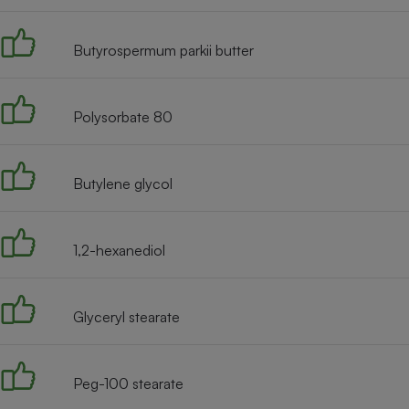
Radiateur électrique
Butyrospermum parkii butter
Téléphone mobile -
Smartphone
Plaque de cuisson à
induction
Polysorbate 80
Butylene glycol
Climatiseur -
Ventilateur
1,2-hexanediol
Antivirus
Climatiseur -
Ventilateur
Glyceryl stearate
Peg-100 stearate