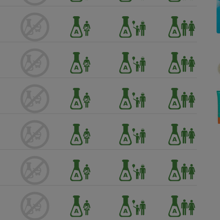
Électricité - Gaz
Appareil photo
numérique
Four encastrable
Lessive
Aspirateur