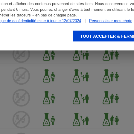
tion et afficher des contenus provenant de sites tiers. Nous conserverons vo
 pendant 6 mois. Vous pourrez changer d’avis à tout moment en utilisant le li
étrer les traceurs » en bas de chaque page.
ique de confidentialité mise à jour le 12/07/2024
|
Personnaliser mes choix
TOUT ACCEPTER & FERM