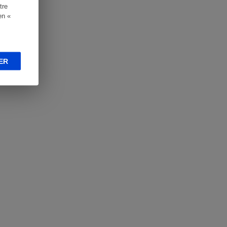
tre
en «
ER