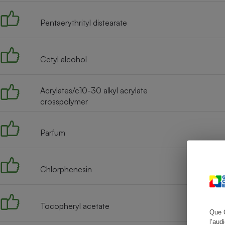
Pentaerythrityl distearate
Cafetière à expresso
Cetyl alcohol
Acrylates/c10-30 alkyl acrylate
crosspolymer
Parfum
Robot ménager
Chlorphenesin
Tocopheryl acetate
Que 
l’aud