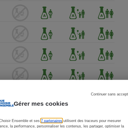
s
Réfrigérateur
Continuer sans accept
Gérer mes cookies
Choisir Ensemble et ses
7 partenaires
utilisent des traceurs pour mesurer
ience, la performance, personnaliser les contenus, les partager, optimiser la