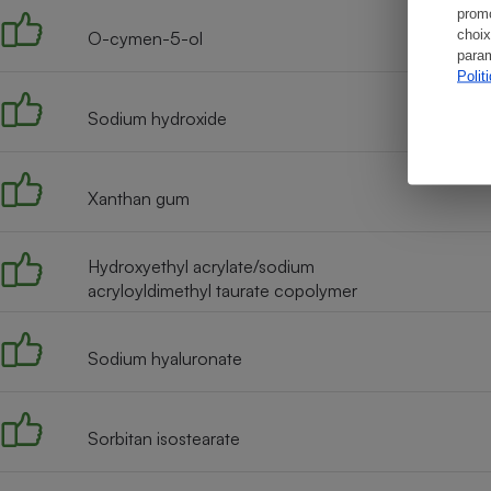
promo
choix
O-cymen-5-ol
param
Polit
Sodium hydroxide
Xanthan gum
Hydroxyethyl acrylate/sodium
acryloyldimethyl taurate copolymer
Sodium hyaluronate
Sorbitan isostearate