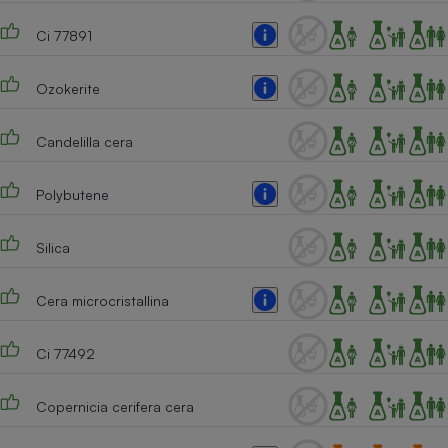
Téléphone mobile -
Smartphone
Ci 77891
Plaque de cuisson à
induction
Ozokerite
Candelilla cera
Climatiseur -
Ventilateur
Polybutene
Antivirus
Silica
Climatiseur -
Ventilateur
Cera microcristallina
Ci 77492
Copernicia cerifera cera