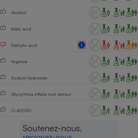
Alcohol
Malic acid
Salicylic acid
Arginine
Sodium hydroxide
Glycyrrhiza inflata root extract
Ci 42090
Soutenez-nous,
rejoignez-nous,