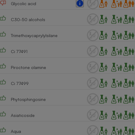
Glycolic acid
Cafetière à expressos
C30-50 alcohols
Trimethoxycaprylylsilane
Ci 77491
Piroctone olamine
Robot ménager
Ci 77499
Phytosphingosine
Asiaticoside
Aqua